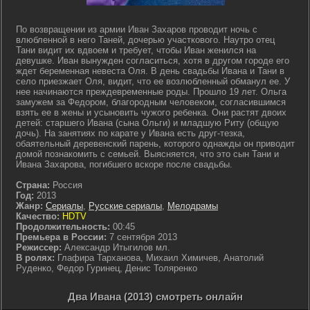
По возвращении из армии Иван Захаров проводит ночь с
влюбленной в него Таней, дочерью участкового. Наутро отец
Тани видит их вдвоем и требует, чтобы Иван женился на
девушке. Иван вынужден согласиться, хотя в другом городе его
ждет беременная невеста Оля. В день свадьбы Ивана и Тани в
село приезжает Оля, видит, что ее возлюбленный обманул ее. У
нее начинаются преждевременные роды. Прошло 19 лет. Ольга
замужем за Федором, благородным человеком, согласившимся
взять ее в жены и усыновить чужого ребенка. Они растят двоих
детей: старшего Ивана (сына Ольги) и младшую Риту (общую
дочь). На занятиях по карате у Ивана есть друг-тезка,
обаятельный деревенский парень, которого однажды он приводит
домой познакомить с семьей. Выясняется, что это сын Тани и
Ивана Захарова, погибшего вскоре после свадьбы.
Страна:
Россия
Год:
2013
Жанр:
Сериалы
,
Русские сериалы
,
Мелодрамы
Качество:
HDTV
Продолжительность:
00:45
Премьера в России:
7 сентября 2013
Режиссер:
Александр Итыгилов мл.
В ролях:
Глафира Тарханова, Михаил Химичев, Анатолий
Руденко, Федор Гуринец, Денис Толяренко
Два Ивана (2013) смотреть онлайн