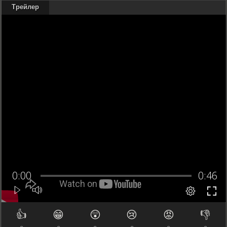
Трейлер
👍
😁
😲
😢
😡
👎