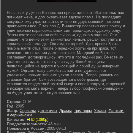
На глазах у Джона Винчестера при загадочных обстоятельствах
погибает жена, а дом охватывает адское пламя. На последних
секундах ему удается вынести из огня двух сыновей, потеряв
практически все. С тех пор Д. Винчестер посвятил себя поиску и
уничтожению паранормальных сил, вредящих людскому роду.
Затем охоте посвятили себя сыновья, однако младший, Сэм,
решает, что вечно этим заниматься нельзя, решая поступить в
юридический колледж. Однажды старший, Дин, просит брата
помочь найти отца, после очередной охоты на призрака, тот
исчезает, не оставляя даже весточки. Младший из братьев
соглашает, договорившись, что это в последний раз. Вместе им
удается разгадать страшную загадку белой женщины,
появляющейся на дороге и уносящей с собой души неверных
мужей. Однако главу семейства найти не удалось, тот
увлекшись новыми тайнами уехал вперед. Попрощавшись со
старшим братом, Сэм возвращается к себе домой, где
становится свидетелей жуткой смерти своей подруги, сгоревшей
в пожаре как мать парней. Теперь выбор профессии очевиден –
он будет уничтожать потустороннее зло.
Страна:
США
Год:
2005
Жанр:
Сериалы
,
Детективы
,
Драмы
,
Триллеры
,
Ужасы
,
Фэнтези
,
Американские
Качество:
FHD (1080p)
Продолжительность:
43 мин
Премьера в России:
2005-09-13
Режиссер:
Роберт Сингер, Филип Сгриккиа, Джон Шоуолтер