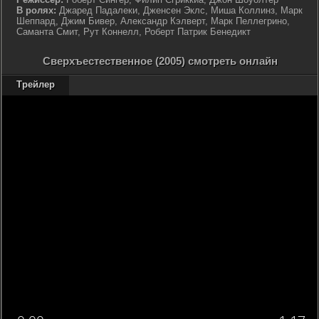
В ролях:
Джаред Падалеки, Дженсен Эклс, Миша Коллинз, Марк
Шеппард, Джим Бивер, Александр Кэлверт, Марк Пеллегрино,
Саманта Смит, Рут Коннелл, Роберт Патрик Бенедикт
Сверхъестественное (2005) смотреть онлайн
Трейлер