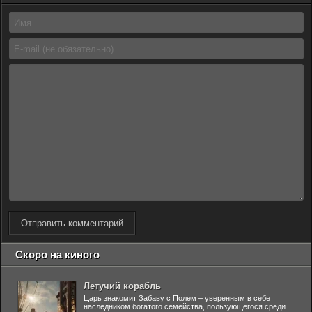
Отправить комментарий
Скоро на киного
Летучий корабль
Царь знакомит Забаву с Полем – уверенным в себе
наследником богатого семейства, пользующегося среди...