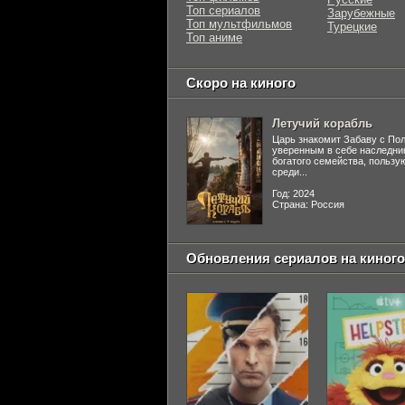
Топ сериалов
Зарубежные
Топ мультфильмов
Турецкие
Топ аниме
Скоро на киного
Летучий корабль
Царь знакомит Забаву с По
уверенным в себе наследни
богатого семейства, польз
среди...
Год: 2024
Страна: Россия
Обновления сериалов на киного