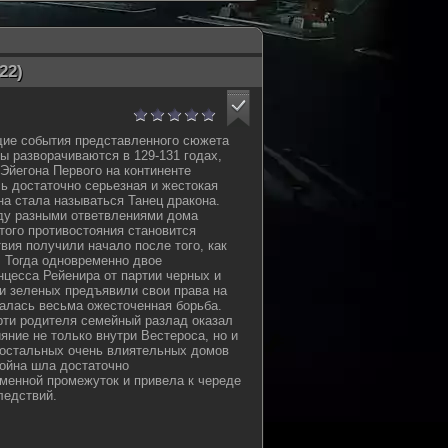
22)
ие события представленного сюжета
ы разворачиваются в 129-131 годах,
 Эйегона Первого на континенте
ь достаточно серьезная и жестокая
на стала называться Танец дракона.
ду разными ответвлениями дома
того противостояния становится
вия получили начало после того, как
 Тогда одновременно двое
нцесса Рейенира от партии черных и
ии зеленых предъявили свои права на
алась весьма ожесточенная борьба.
рти родителя семейный разлад оказал
яние не только внутри Вестероса, но и
 остальных очень влиятельных домов
война шла достаточно
менной промежуток и привела к череде
ледствий.