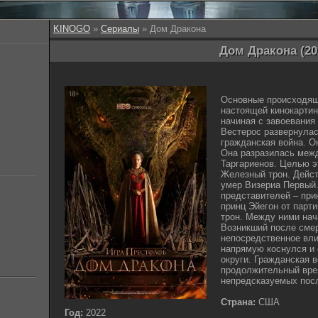
KINOGO
»
Сериалы
» Дом Дракона
Дом Дракона (20
Основные происходящ
настоящей кинокартин
начиная с завоевания
Вестерос развернулас
гражданская война. О
Она разразилась меж
Таргариенов. Целью э
Железный трон. Дейст
умер Визериа Первый.
представителей – при
принц Эйегон от парт
трон. Между ними нач
Возникший после сме
непосредственное вли
напрямую коснулся и
округи. Гражданская 
продолжительный вре
непредсказуемых пос
Страна:
США
Год:
2022