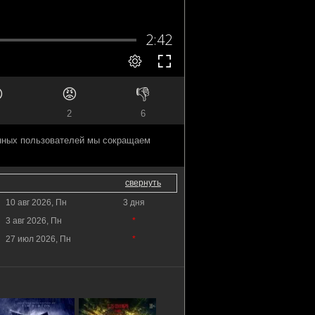

😡
👎
2
6
анных пользователей мы сокращаем
свернуть
10 авг 2026, Пн
3 дня
3 авг 2026, Пн
*
27 июл 2026, Пн
*