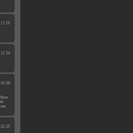
 17:25
 17:24
 15:38
 Мне
ый.
тим.
.
 22:15