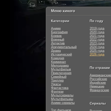
Меню киного
Категории
По году
Аниме
2019 года
Биография
2020 года
Боевик
2021 года
Военный
2022 года
Детектив
2023 года
Документальный
2024 года
Драма
2025 года
Исторический
2026 года
Комедия
Криминал
Мелодрама
По странам
Мультфильм
Приключения
Американские
Семейный
Российские
Триллер
Индийские
Ужасы
Немецкие
Фантастика
Французские
Фэнтези
Мультсериалы
Мультфильмы
Аниме сериалы
Сериалы
Топ фильмов
Русские