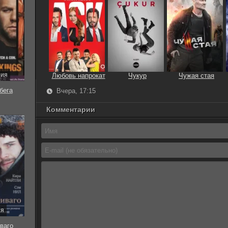
рия
Любовь напрокат
Чукур
Чужая стая
бега
Вчера, 17:15
Комментарии
ия
ваго