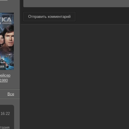
Отправить комментарий
рия
рейсер
 1980
Все
 16:22
тазия