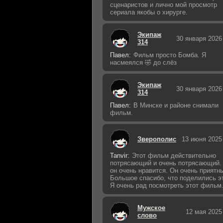
сценаристов и лично мой просмотр
сериала якобы о хирурге.
Экипаж
30 января 2026
314
Павел:
Фильм просто Бомба. Я
насмеялся 🤣 до слёз
Экипаж
30 января 2026
314
Павел:
В Минске и районе снимали
фильм.
Зверополис
13 июня 2025
Tanvir:
Этот фильм действительно
потрясающий и очень потрясающий.
он очень нравится. Он очень приятн
Большое спасибо, что поделились э
Я очень рад посмотреть этот фильм
Мужское
12 мая 2025
слово