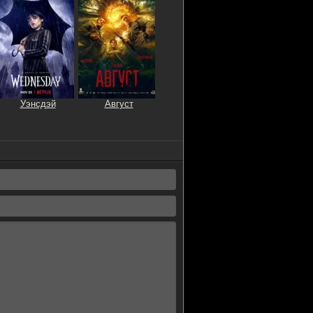
Уэнсдэй
Август