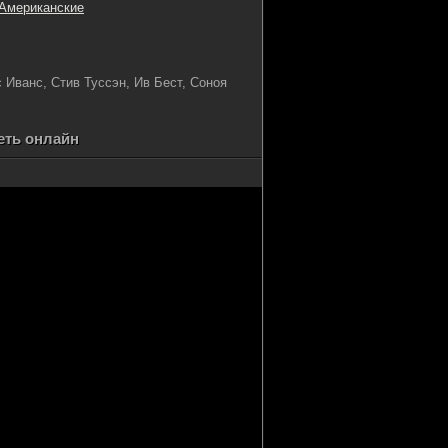
Американские
 Иванс, Стив Туссэн, Ив Бест, Соноя
еть онлайн