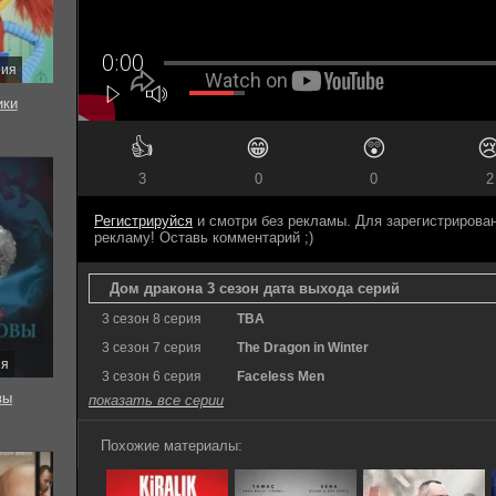
рия
ки
👍
😁
😲

3
0
0
2
Регистрируйся
и смотри без рекламы. Для зарегистриров
рекламу! Оставь комментарий ;)
Дом дракона 3 сезон дата выхода серий
3 сезон 8 серия
TBA
3 сезон 7 серия
The Dragon in Winter
ия
3 сезон 6 серия
Faceless Men
вы
показать все серии
Похожие материалы: