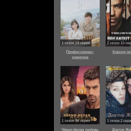
1 сезон 24 серия
2 сезон 10 се
Профессионал-
Короли по
одиночка
1 сезон 96 серия
1 сезон 2 сер
Чёрно-белая любовь
Доктор Жи