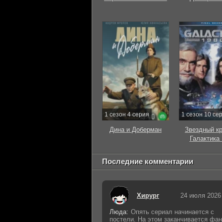
1 сезон 4 серия
1 сезон 10 се
Дина и Доберман
Звездный к
Галактика
Последние комментарии
Хирург
24 июля 2026
Люда:
Опять сериал начинается с
постели. На этом заканчивается фан