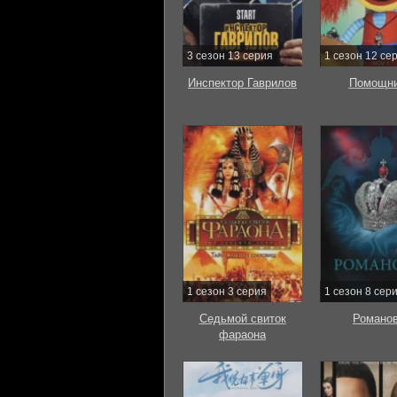
3 сезон 13 серия
1 сезон 12 се
Инспектор Гаврилов
Помощни
1 сезон 3 серия
1 сезон 8 сер
Седьмой свиток
Романо
фараона