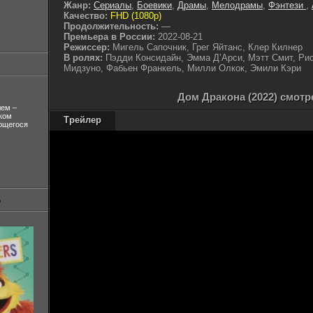
Жанр:
Сериалы
,
Боевики
,
Драмы
,
Мелодрамы
,
Фэнтези
,
Качество:
FHD (1080p)
Продолжительность:
—
Премьера в России:
2022-08-21
Режиссер:
Мигель Сапочник, Грег Яйтанс, Клер Килнер
В ролях:
Пэдди Консидайн, Эмма Д’Арси, Мэтт Смит, Рис
Мидзуно, Фабьен Франкель, Милли Олкок, Эмили Кэри
Дом Дракона (2022) смотр
лем –
ком
Трейлер
ующегося