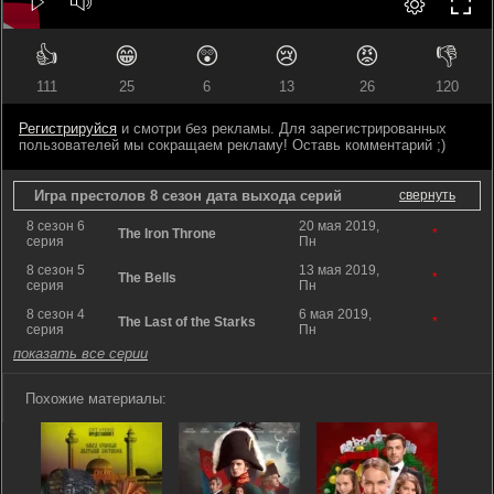
👍
😁
😲
😢
😡
👎
111
25
6
13
26
120
Регистрируйся
и смотри без рекламы. Для зарегистрированных
пользователей мы сокращаем рекламу! Оставь комментарий ;)
Игра престолов 8 сезон дата выхода серий
свернуть
8 сезон 6
20 мая 2019,
The Iron Throne
*
серия
Пн
8 сезон 5
13 мая 2019,
The Bells
*
серия
Пн
8 сезон 4
6 мая 2019,
The Last of the Starks
*
серия
Пн
показать все серии
Похожие материалы: