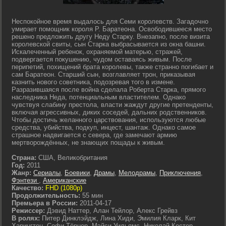
Неспокойное время выдалось для Семи королевств. Загадочно
умирает помощник короля Р. Баратеона. Освободившееся место
решено предложить другу Неду Старку. Внезапно, после визита
королевской свиты, сын Старка выбрасывается из окна башни.
Искалеченный ребенок, охраняемой матерью, стражей,
подвергается покушению, чудом оставаясь живым. После
перипетий, похищений брата королевы, также странно погибает и
сам Баратеон. Старший сын, возглавляет трон, приказывая
казнить нового советника, подозревая того в измене.
Разразившаяся после война сделала Роберта Старка, прямого
наследника Неда, потенциальным властителем. Однако
чувствуя слабину престола, власти жаждут другие претенденты,
включая агрессивных, диких соседей, дальних родственников.
Чтобы достичь желанного царствования, используются любые
средства, убийства, подкуп, инцест, шантаж. Однако самое
страшное надвигается с севера, где замечают армию
мертворождённых, не знающих пощады к живым.
Страна:
США, Великобритания
Год:
2011
Жанр:
Сериалы
,
Боевики
,
Драмы
,
Мелодрамы
,
Приключения
,
Фэнтези
,
Американские
Качество:
FHD (1080p)
Продолжительность:
55 мин
Премьера в России:
2011-04-17
Режиссер:
Дэвид Наттер, Алан Тейлор, Алекс Грейвз
В ролях:
Питер Динклэйдж, Лина Хиди, Эмилия Кларк, Кит
Харингтон, Софи Тёрнер, Мэйси Уильямс, Николай Костер-