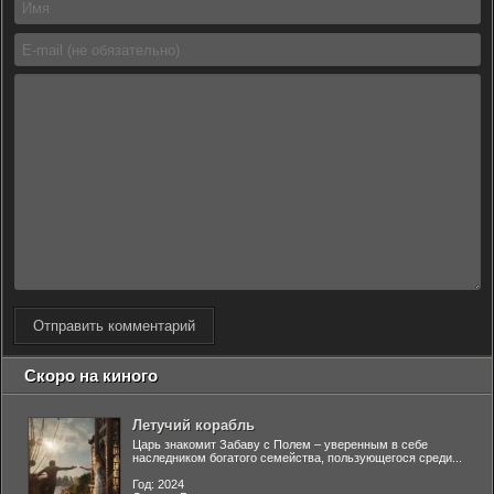
Отправить комментарий
Скоро на киного
Летучий корабль
Царь знакомит Забаву с Полем – уверенным в себе
наследником богатого семейства, пользующегося среди...
Год: 2024