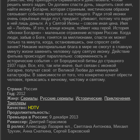
решить много задач. Он должен спасти дочь, защитить своё имя,
найти иконку Богарне, которая странным, мистическим образом
связывает события прошлого и настоящего. Ради этой иконки
очень серьёзные люди лгут, предают, убивают, потому что видят
в ней лишь деньги. А у Святой Иконы – совсем иная цена. Имя
ей – Любовь. И это, в конце концов, поймет наш герой. История
«Иконки Богарне» - маленькое отражение истории России. Когда
люди, забыв о Боге, гонятся за миллионами, спасти их может
только та минута, когда, остановившись, они спросят себя:
зачем? Никакие материальные блага в мире не смогут в главную
минуту жизни заменить человеку одну святую иконку. Действие
фильма происходит параллельно: современность и
исторические события – от Бородинской битвы до страшного
1937 года. Все, кто, так или иначе, был связан с иконкой
Богарне, получат своё: от Великой Любви до неминуемой
катастрофы. В зависимости от того, что конкретно хочет обрести
человек, прикасаясь к вечному, чистому и святому.
Страна:
Россия
Год:
2012
Жанр:
Сериалы
,
Русские сериалы
,
Исторические
,
Приключения
,
Триллеры
Качество:
HDTV
Продолжительность:
Премьера в России:
9 декабря 2013
Режиссер:
Дмитрий Герасимов
В ролях:
Александр Лазарев мл., Светлана Антонова, Михаил
Трухин, Анна Снаткина, Сергей Барковский