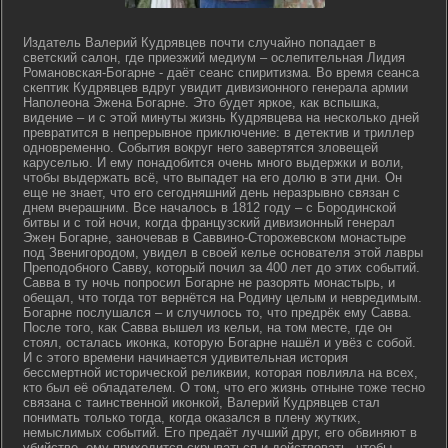
Издатель Валерий Кудрявцев почти случайно попадает в
светский салон, где приезжий медиум – ослепительная Лидия
Романовская-Богарне - даёт сеанс спиритизма. Во время сеанса
скептик Кудрявцев вдруг увидит дивизионного генерала армии
Наполеона Эжена Богарне. Это будет яркое, как вспышка,
видение – и с этой минуты жизнь Кудрявцева на несколько дней
превратится в непрерывное приключение: в детектив и триллер
одновременно. События вокруг него завертятся зловещей
каруселью. И ему понадобится очень много выдержки и воли,
чтобы выдержать всё, что выпадет на его долю в эти дни. Он
еще не знает, что его сегодняшний день неразрывно связан с
днем вчерашним. Все началось в 1812 году – с Бородинской
битвы и с той ночи, когда французский дивизионный генерал
Эжен Богарне, заночевав в Саввино-Сторожевском монастыре
под Звенигородом, увидел в своей келье основателя этой лавры
Преподобного Савву, который почил за 400 лет до этих событий.
Савва в ту ночь попросил Богарне не разорять монастырь, и
обещал, что тогда тот вернётся на Родину целым и невредимым.
Богарне послушался – и случилось то, что предрёк ему Савва.
После того, как Савва вышел из кельи, на том месте, где он
стоял, осталась иконка, которую Богарне нашёл и увёз с собой.
И с этого времени начинается удивительная история
бессмертной исторической реликвии, которая повлияла на всех,
кто был её обладателем. О том, что его жизнь отныне тоже тесно
связана с таинственной иконкой, Валерий Кудрявцев стал
понимать только тогда, когда оказался в плену жутких,
немыслимых событий. Его предаёт лучший друг, его обвиняют в
убийстве, ему приходится скрываться и действовать, чтобы