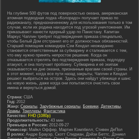
На глубине 500 футов под поверхностью океана, американская
атомная подводная лодка «Колорадо» получает приказ по
радиоканалу, предназначенному для использования только в том
случае, если их родина находится под угрозой уничтожения. Им
приказывают нанести ядерный удар по Пакистану. Капитан
Маркус Чаплин требует подтверждения приказа специально,
чтобы Белый Дом отстранил его от должностных обязанностей.
Старший помощник командира Сэм Кендал неожиданно
становится ответственным за субмарину и сталкивается с тем,
что ему нужно принять непростое решение. Когда он
отказывается стрелять без подтверждения приказа, подлодку
атакуют, и она получает пробоину. Субмарина и её экипаж
оказываются на дне океана, признанные врагами своей страны. И
в этот момент, когда все пути назад закрыты, Чаплин и Кендал
решают выбраться на остров. Здесь они найдут убежище и шанс
на новую жизнь, даже когда они попытаются очистить свои
имена и вернуться домой.
Страна:
США
Год:
2012
Жанр:
Сериалы
,
Зарубежные сериалы
,
Боевики
,
Детективы
,
Драмы
,
Триллеры
,
Фантастика
Качество:
FHD (1080p)
Продолжительность:
43 мин
Премьера в России:
2012-09-27
Режиссер:
Майкл Оффер, Мартин Кэмпбелл, Стивен ДеПол
В ролях:
Андре Брауэр, Скотт Спидман, Дэйзи Беттс, Дэниел
Лиссинг, Роберт Патрик, Отем Ризер, Камилла Де Паззи, Сар