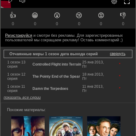
👍
😁
😲
😢
😡
👎
0
0
0
0
0
0
Регистрируйся
и смотри без рекламы. Для зарегистрированных
пользователей мы сокращаем рекламу! Оставь комментарий ;)
Отчаянные меры 1 сезон дата выхода серий
свернуть
1 сезон 13
25 янв 2013,
Controlled Flight into Terrain
*
серия
Пт
1 сезон 12
18 янв 2013,
The Pointy End of the Spear
*
серия
Пт
1 сезон 11
11 янв 2013,
Damn the Torpedoes
*
серия
Пт
показать все серии
Похожие материалы: