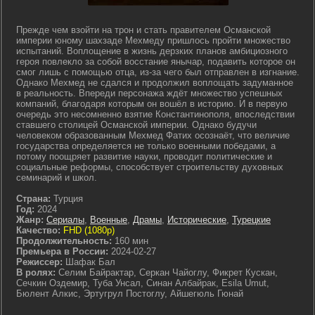
Прежде чем взойти на трон и стать правителем Османской
империи юному шахзаде Мехмеду пришлось пройти множество
испытаний. Воплощение в жизнь дерзких планов амбициозного
героя повлекло за собой восстание янычар, подавить которое он
смог лишь с помощью отца, из-за чего был отправлен в изгнание.
Однако Мехмед не сдался и продолжил воплощать задуманное
в реальность. Впереди персонажа ждёт множество успешных
компаний, благодаря которым он вошёл в историю. И в первую
очередь это несомненно взятие Константинополя, впоследствии
ставшего столицей Османской империи. Однако будучи
человеком образованным Мехмед Фатих осознаёт, что величие
государства определяется не только военными победами, а
потому поощряет развитие науки, проводит политические и
социальные реформы, способствует строительству духовных
семинарий и школ.
Страна:
Турция
Год:
2024
Жанр:
Сериалы
,
Военные
,
Драмы
,
Исторические
,
Турецкие
Качество:
FHD (1080p)
Продолжительность:
160 мин
Премьера в России:
2024-02-27
Режиссер:
Шафак Бал
В ролях:
Селим Байрактар, Серкан Чайоглу, Фикрет Кускан,
Сечкин Оздемир, Туба Унсал, Синан Албайрак, Esila Umut,
Бюлент Алкис, Эртугрул Постоглу, Айшегюль Гюнай