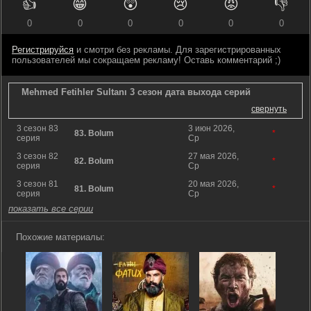
👍
😁
😲
😢
😡
👎
0
0
0
0
0
0
Регистрируйся
и смотри без рекламы. Для зарегистрированных
пользователей мы сокращаем рекламу! Оставь комментарий ;)
Mehmed Fetihler Sultanı 3 сезон дата выхода серий
свернуть
3 сезон 83
3 июн 2026,
83. Bolum
*
серия
Ср
3 сезон 82
27 мая 2026,
82. Bolum
*
серия
Ср
3 сезон 81
20 мая 2026,
81. Bolum
*
серия
Ср
показать все серии
Похожие материалы: