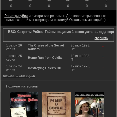
0
0
0
0
0
0
Регистрируйся
и смотри без рекламы. Для зарегистрированных
пользователей мы сокращаем рекламу! Оставь комментарий ;)
BBC: Секреты Рейха. Тайны нацизма 1 сезон дата выхода сери
свернуть
1 сезон 26
The Cruise of the Secret
26 июн 1998,
*
серия
Raiders
Пт
1 сезон 25
19 июн 1998,
Home Run from Colditz
*
серия
Пт
1 сезон 24
12 июн 1998,
Destroying Hitler's Oil
*
серия
Пт
показать все серии
Похожие материалы: