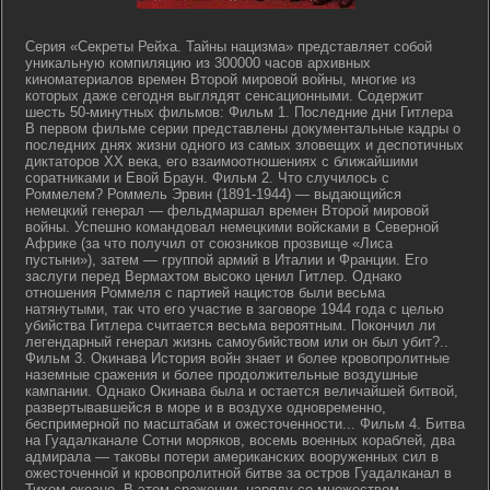
Серия «Секреты Рейха. Тайны нацизма» представляет собой
уникальную компиляцию из 300000 часов архивных
киноматериалов времен Второй мировой войны, многие из
которых даже сегодня выглядят сенсационными. Содержит
шесть 50-минутных фильмов: Фильм 1. Последние дни Гитлера
В первом фильме серии представлены документальные кадры о
последних днях жизни одного из самых зловещих и деспотичных
диктаторов ХХ века, его взаимоотношениях с ближайшими
соратниками и Евой Браун. Фильм 2. Что случилось с
Роммелем? Роммель Эрвин (1891-1944) — выдающийся
немецкий генерал — фельдмаршал времен Второй мировой
войны. Успешно командовал немецкими войсками в Северной
Африке (за что получил от союзников прозвище «Лиса
пустыни»), затем — группой армий в Италии и Франции. Его
заслуги перед Вермахтом высоко ценил Гитлер. Однако
отношения Роммеля с партией нацистов были весьма
натянутыми, так что его участие в заговоре 1944 года с целью
убийства Гитлера считается весьма вероятным. Покончил ли
легендарный генерал жизнь самоубийством или он был убит?..
Фильм 3. Окинава История войн знает и более кровопролитные
наземные сражения и более продолжительные воздушные
кампании. Однако Окинава была и остается величайшей битвой,
развертывавшейся в море и в воздухе одновременно,
беспримерной по масштабам и ожесточенности... Фильм 4. Битва
на Гуадалканале Сотни моряков, восемь военных кораблей, два
адмирала — таковы потери американских вооруженных сил в
ожесточенной и кровопролитной битве за остров Гуадалканал в
Тихом океане. В этом сражении, наряду со множеством