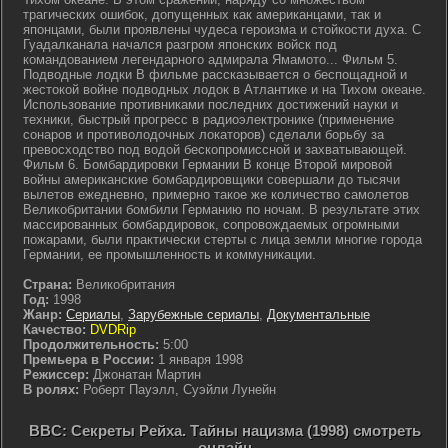
трагических ошибок, допущенных как американцами, так и
японцами, были проявлены чудеса героизма и стойкости духа. С
Гуадалканала начался разгром японских войск под
командованием легендарного адмирала Ямамото... Фильм 5.
Подводные лодки В фильме рассказывается о беспощадной и
жестокой войне подводных лодок в Атлантике и на Тихом океане.
Использование противниками последних достижений науки и
техники, быстрый прогресс в радиоэлектронике (применение
сонаров и противолодочных локаторов) сделали борьбу за
превосходство под водой бескопромиссной и захватывающей.
Фильм 6. Бомбардировки Германии В конце Второй мировой
войны американские бомбардировщики совершали до тысячи
вылетов ежедневно, примерно такое же количество самолетов
Великобритании бомбили Германию по ночам. В результате этих
массированных бомбардировок, сопровождаемых огромными
пожарами, были практически стерты с лица земли многие города
Германии, ее промышленность и коммуникации.
Страна:
Великобритания
Год:
1998
Жанр:
Сериалы
,
Зарубежные сериалы
,
Документальные
Качество:
DVDRip
Продолжительность:
5:00
Премьера в России:
1 января 1998
Режиссер:
Джонатан Мартин
В ролях:
Роберт Пауэлл, Суэйли Лунейн
BBC: Секреты Рейха. Тайны нацизма (1998) смотреть
онлайн