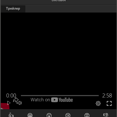
Трейлер
👍
😁
😲
😢
😡
👎