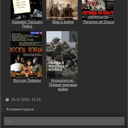
Хроники Третьего
Мир в войне
Легенда об Ольге
Рейха
Восход Победы
Апокалипсис:
Первая мировая
война
20-11-2025, 15:14
Комментарии