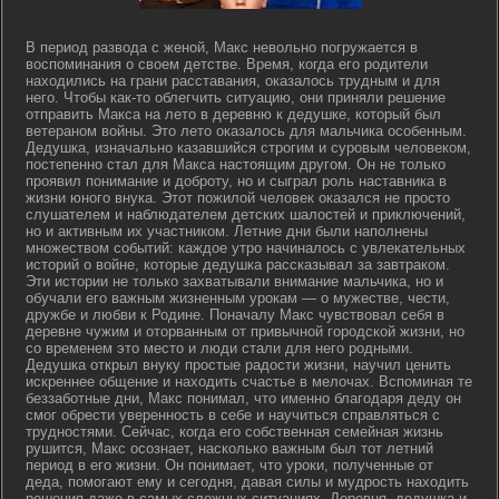
В период развода с женой, Макс невольно погружается в
воспоминания о своем детстве. Время, когда его родители
находились на грани расставания, оказалось трудным и для
него. Чтобы как-то облегчить ситуацию, они приняли решение
отправить Макса на лето в деревню к дедушке, который был
ветераном войны. Это лето оказалось для мальчика особенным.
Дедушка, изначально казавшийся строгим и суровым человеком,
постепенно стал для Макса настоящим другом. Он не только
проявил понимание и доброту, но и сыграл роль наставника в
жизни юного внука. Этот пожилой человек оказался не просто
слушателем и наблюдателем детских шалостей и приключений,
но и активным их участником. Летние дни были наполнены
множеством событий: каждое утро начиналось с увлекательных
историй о войне, которые дедушка рассказывал за завтраком.
Эти истории не только захватывали внимание мальчика, но и
обучали его важным жизненным урокам — о мужестве, чести,
дружбе и любви к Родине. Поначалу Макс чувствовал себя в
деревне чужим и оторванным от привычной городской жизни, но
со временем это место и люди стали для него родными.
Дедушка открыл внуку простые радости жизни, научил ценить
искреннее общение и находить счастье в мелочах. Вспоминая те
беззаботные дни, Макс понимал, что именно благодаря деду он
смог обрести уверенность в себе и научиться справляться с
трудностями. Сейчас, когда его собственная семейная жизнь
рушится, Макс осознает, насколько важным был тот летний
период в его жизни. Он понимает, что уроки, полученные от
деда, помогают ему и сегодня, давая силы и мудрость находить
решения даже в самых сложных ситуациях. Деревня, дедушка и