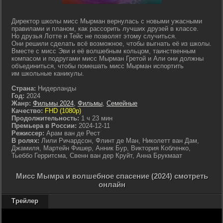
Директор школы мисс Мырман вернулась с новыми ужасными
правилами и планом, как рассорить лучших друзей в классе.
Но друзья Лотте и Тейс не позволят этому случиться.
Они решили сделать всё возможное, чтобы выгнать её из школы.
Вместе с мисс Эви и её волшебным кольцом, таинственным
компасом и подругами мисс Мырман Гретой и Али они должны
объединиться, чтобы помешать мисс Мырман испортить
им школьные каникулы.
Страна:
Нидерланды
Год:
2024
Жанр:
Фильмы 2024
,
Фильмы
,
Семейные
Качество:
FHD (1080p)
Продолжительность:
1 ч 23 мин
Премьера в России:
2024-12-11
Режиссер:
Арам ван де Рест
В ролях:
Лили Ричардсон, Флинт де Ман, Николетт ван Дам,
Джамиля, Мартейн Фишер, Анник Бур, Виктория Кобленко,
Тьеббо Герритсма, Свенн ван дер Круйт, Анна Брукмаат
Мисс Мымра и волшебное спасение (2024) смотреть
онлайн
Трейлер