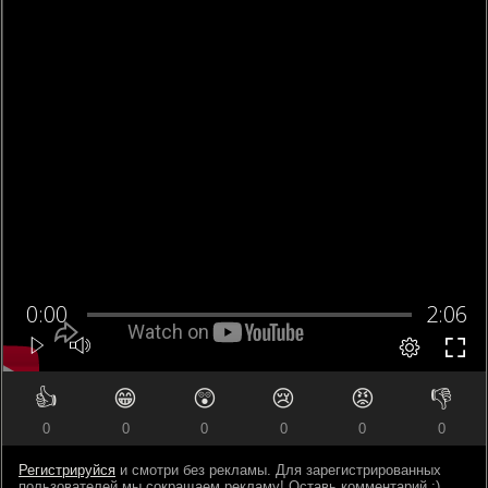
👍
😁
😲
😢
😡
👎
0
0
0
0
0
0
Регистрируйся
и смотри без рекламы. Для зарегистрированных
пользователей мы сокращаем рекламу! Оставь комментарий ;)