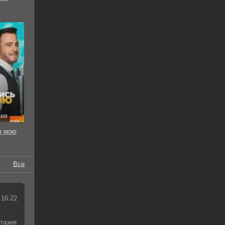
рия
в мою
Все
 16:22
тазия