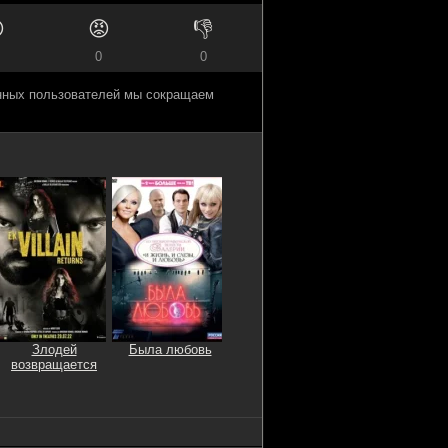

😡
👎
0
0
анных пользователей мы сокращаем
Злодей
Была любовь
возвращается