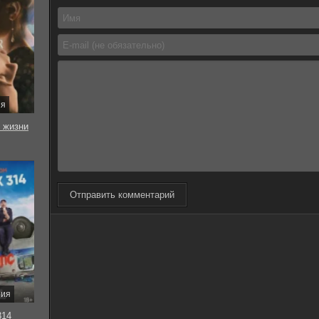
ия
 жизни
Отправить комментарий
рия
314