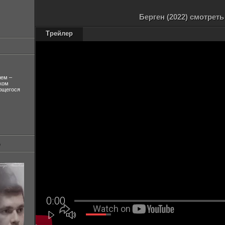
Берген (2022) смотрет
Трейлер
лем –
ком
ующегося