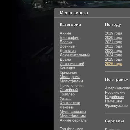
Меню киного
Категории
По году
Аниме
2019 года
Биография
2020 года
Боевик
2021 года
Военный
2022 года
Детектив
2023 года
Документальный
2024 года
Драма
2025 года
Исторический
2026 года
Комедия
Криминал
Мелодрама
По странам
Мультфильм
Приключения
Американские
Семейный
Российские
Триллер
Индийские
Ужасы
Немецкие
Фантастика
Французские
Фэнтези
Мультсериалы
Мультфильмы
Аниме сериалы
Сериалы
Топ фильмов
Русские