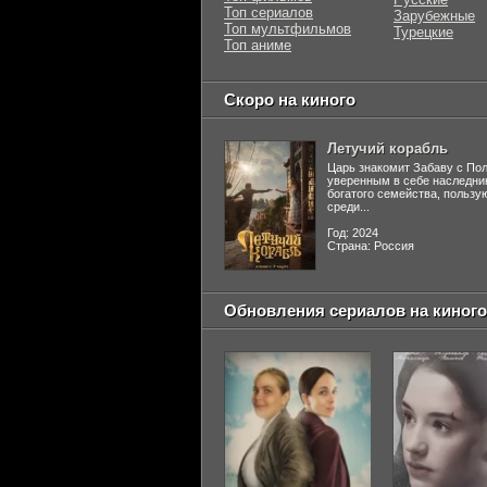
Топ сериалов
Зарубежные
Топ мультфильмов
Турецкие
Топ аниме
Скоро на киного
Летучий корабль
Царь знакомит Забаву с По
уверенным в себе наследни
богатого семейства, польз
среди...
Год: 2024
Страна: Россия
Обновления сериалов на киного