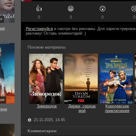
👍
😁
😲

0
0
0
0
ия
ная
Регистрируйся
и смотри без рекламы. Для зарегистриров
рекламу! Оставь комментарий ;)
Похожие материалы:
рия
Зимородок
Держи, сердце
Королевские
жена
моё
приключения
21-11-2025, 14:45
Комментарии