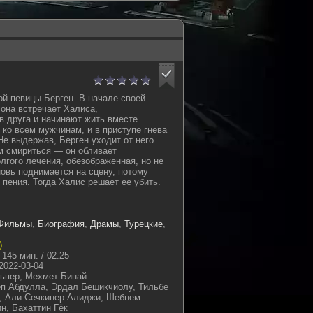
ой певицы Берген. В начале своей
она встречает Халиса,
в друга и начинают жить вместе.
 ко всем мужчинам, и в приступе гнева
Не выдержав, Берген уходит от него.
м смириться — он обливает
лгого лечения, обезображенная, но не
овь поднимается на сцену, потому
 пения. Тогда Халис решает ее убить.
Фильмы
,
Биография
,
Драмы
,
Турецкие
,
)
145 мин. / 02:25
2022-03-04
ьпер, Мехмет Бинай
п Абдулла, Эрдал Бешикчиолу, Тильбе
к, Али Сечкинер Алиджи, Шебнем
н, Бахаттин Гёк