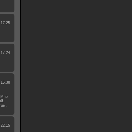
 17:25
 17:24
 15:38
 Мне
ый.
тим.
.
 22:15