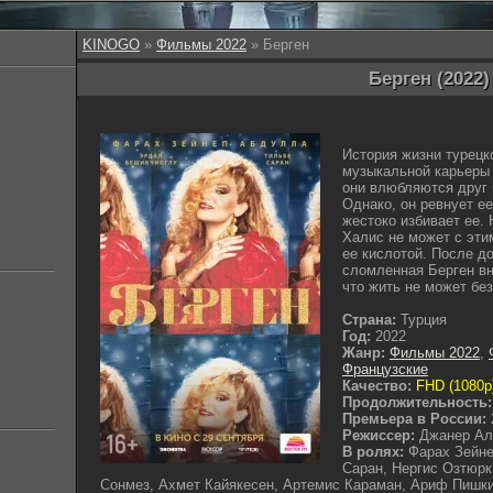
KINOGO
»
Фильмы 2022
» Берген
Берген (2022)
История жизни турецк
музыкальной карьеры 
они влюбляются друг 
Однако, он ревнует ее
жестоко избивает ее. 
Халис не может с эти
ее кислотой. После до
сломленная Берген вн
что жить не может без
Страна:
Турция
Год:
2022
Жанр:
Фильмы 2022
,
Французские
Качество:
FHD (1080p
Продолжительность:
Премьера в России:
Режиссер:
Джанер Ал
В ролях:
Фарах Зейне
Саран, Нергис Озтюр
Сонмез, Ахмет Кайякесен, Артемис Караман, Ариф Пишки