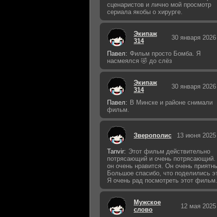
сценаристов и лично мой просмотр
сериала якобы о хирурге.
Экипаж
30 января 2026
314
Павел:
Фильм просто Бомба. Я
насмеялся 🤣 до слёз
Экипаж
30 января 2026
314
Павел:
В Минске и районе снимали
фильм.
Зверополис
13 июня 2025
Tanvir:
Этот фильм действительно
потрясающий и очень потрясающий.
он очень нравится. Он очень приятн
Большое спасибо, что поделились э
Я очень рад посмотреть этот фильм
Мужское
12 мая 2025
слово