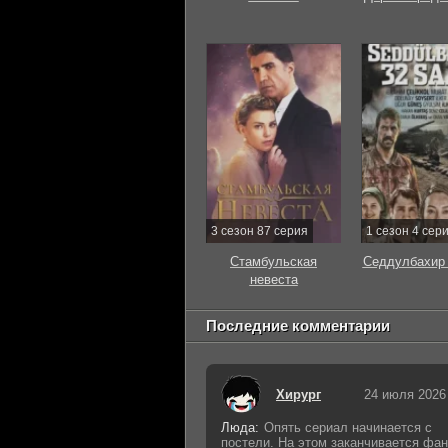
3 сезон 87 серия
1 сезон 4 сер
Стамбульская
Седдулбахир 
невеста
Последние комментарии
Хирург
24 июля 2026
Люда:
Опять сериал начинается с
постели. На этом заканчивается фан