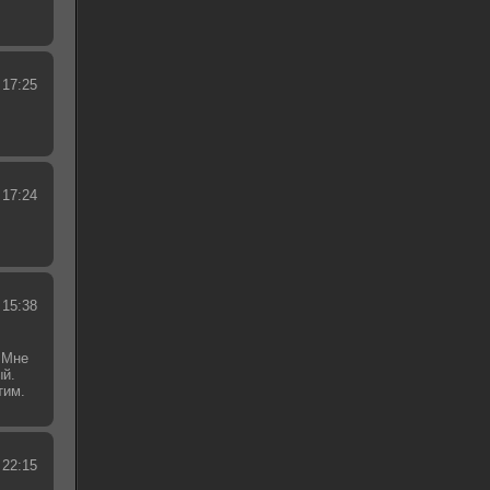
 17:25
 17:24
 15:38
 Мне
ый.
тим.
.
 22:15