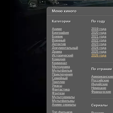
Меню киного
Категории
По году
Аниме
2019 года
Биография
2020 года
Боевик
2021 года
Военный
2022 года
Детектив
2023 года
Документальный
2024 года
Драма
2025 года
Исторический
2026 года
Комедия
Криминал
Мелодрама
По странам
Мультфильм
Приключения
Американские
Семейный
Российские
Триллер
Индийские
Ужасы
Немецкие
Фантастика
Французские
Фэнтези
Мультсериалы
Мультфильмы
Аниме сериалы
Сериалы
Топ фильмов
Русские