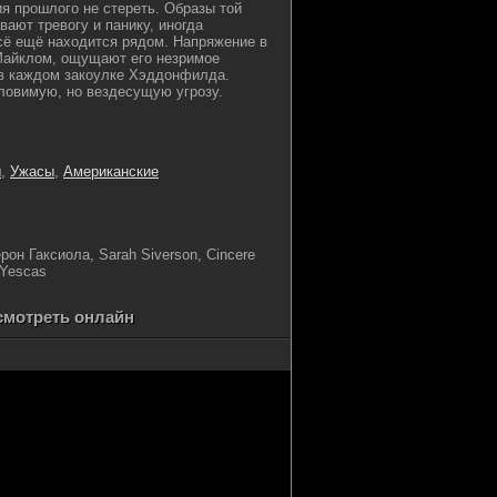
я прошлого не стереть. Образы той
вают тревогу и панику, иногда
сё ещё находится рядом. Напряжение в
 Майклом, ощущают его незримое
 в каждом закоулке Хэддонфилда.
ловимую, но вездесущую угрозу.
ы
,
Ужасы
,
Американские
рон Гаксиола, Sarah Siverson, Cincere
 Yescas
смотреть онлайн