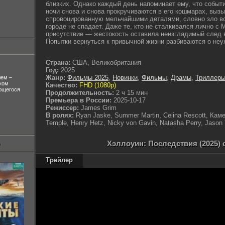
близких. Однако каждый день напоминает ему, что событи
ночи снова и снова прокручиваются в его кошмарах, вызы
спровоцированную мельчайшими деталями, словно зло в
городе не спадает. Даже те, кто не сталкивался лично с
присутствие — жестокость оставила неизгладимый след
Попытки вернуться к привычной жизни разбиваются о неу
Страна:
США, Великобритания
Год:
2025
Жанр:
Фильмы 2025
,
Новинки
,
Фильмы
,
Драмы
,
Триллер
лем –
ком
Качество:
FHD (1080p)
ующегося
Продолжительность:
2 ч 15 мин
Премьера в России:
2025-10-17
Режиссер:
James Grim
В ролях:
Ryan Jaske, Summer Martin, Celina Rescott, Каме
Temple, Henry Hetz, Nicky von Gavin, Natasha Perry, Jason
Хэллоуин: Последствия (2025) 
Трейлер