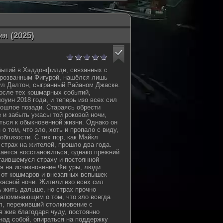
я (2025)
ытий в Хэддонфилде, связанных с
розванным Фигурой, нашёлся лишь
л Далтон, сыгранный Райаном Джаске.
осле тех кошмарных событий,
оуин 2018 года, и теперь изо всех сил
рошлое позади. Стараясь обрести
 и забыть ужасы той роковой ночи,
ться к обыкновенной жизни. Однако он
о том, что зло, хоть и пропало с виду,
поблизости. С тех пор, как Майкл
страх на жителей, прошло два года.
ается восстановиться, однако прежний
таившемуся страху и постоянной
я на исчезновение Фигуры, люди
 от кошмаров и внезапных вспышек
жасной ночи. Жители изо всех сил
 жить дальше, но страх прочно
напоминающим о том, что зло всегда
л, переживший столкновение с
 жив благодаря чуду, постоянно
над собой, опираться на поддержку