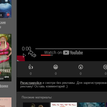
ия
ские
ы
👍
😁
😲

0
0
0
0
рия
Регистрируйся
и смотри без рекламы. Для зарегистриров
фрике
рекламу! Оставь комментарий ;)
Похожие материалы: