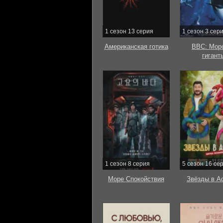
1 сезон 13 серия
1 сезон 3 сер
Американская готика
BBC: Мор
гигант
1 сезон 8 серия
5 сезон 16 се
Море Спокойствия
Звёзды в А