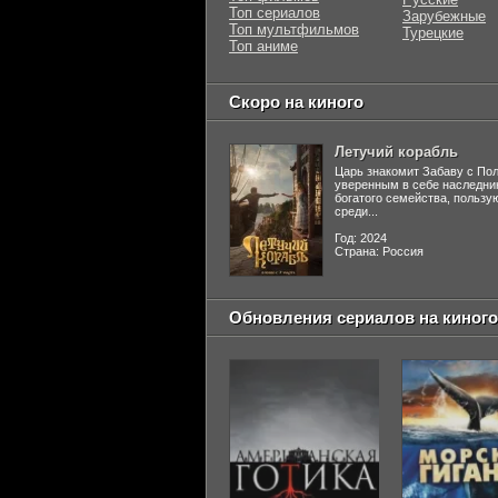
Топ сериалов
Зарубежные
Топ мультфильмов
Турецкие
Топ аниме
Скоро на киного
Летучий корабль
Царь знакомит Забаву с По
уверенным в себе наследни
богатого семейства, польз
среди...
Год: 2024
Страна: Россия
Обновления сериалов на киного