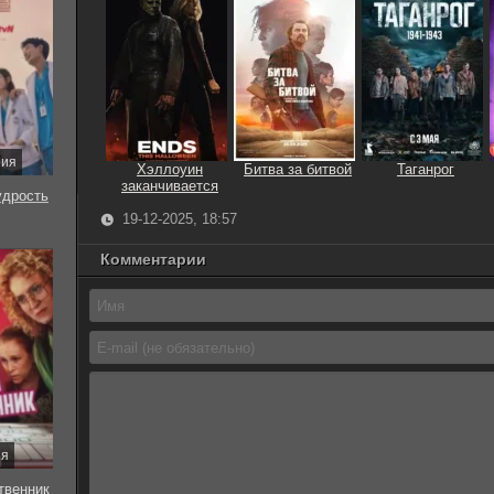
рия
Хэллоуин
Битва за битвой
Таганрог
заканчивается
удрость
19-12-2025, 18:57
Комментарии
ия
твенник