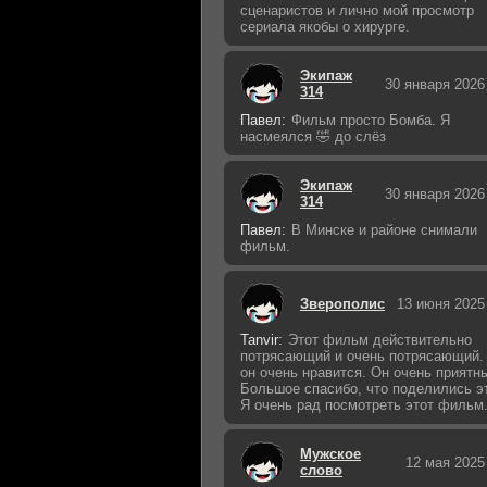
сценаристов и лично мой просмотр
сериала якобы о хирурге.
Экипаж
30 января 2026
314
Павел:
Фильм просто Бомба. Я
насмеялся 🤣 до слёз
Экипаж
30 января 2026
314
Павел:
В Минске и районе снимали
фильм.
Зверополис
13 июня 2025
Tanvir:
Этот фильм действительно
потрясающий и очень потрясающий.
он очень нравится. Он очень приятн
Большое спасибо, что поделились э
Я очень рад посмотреть этот фильм
Мужское
12 мая 2025
слово