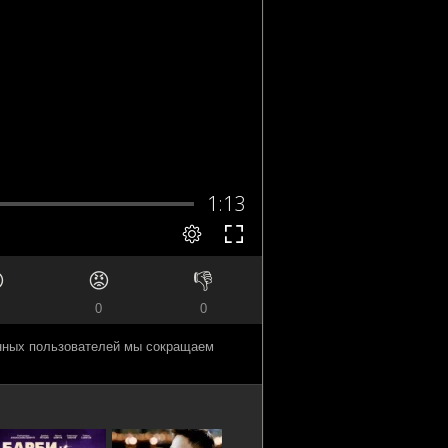

😡
👎
0
0
анных пользователей мы сокращаем