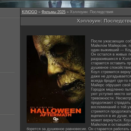
KINOGO
»
Фильмы 2025
» Хэллоуин: Последствия
Хэллоуин: Последстви
После ужасающих соб
Майклом Майерсом, п
один выживший — Коу
Он остался в живых п
разразившихся в Хэлл
старается оставить п
душевное спокойствие
Коул стремится верну
даже не догадывается 
всегда бродит где-то 
Майерс обрушил свой 
Городок медленно пыт
уют уступил место за
тревожности. Несмотр
продолжают страдать
воспоминаний о той у
стремятся продолжать
вцепился в их души, 
может вернуться. Коу
Майклом и оставшийся
борется за душевное равновесие. Он старается работать 