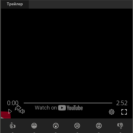
Трейлер
👍
😁
😲
😢
😡
👎