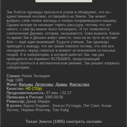
Зак Хобсон однажды проснулся утром и обнаружил, что он -
единственный человек, оставшийся на Земле. Зак может
выбрать себе любое жилище и любую понравившуюся машину.
Однако вскоре он начинает терять рассудок, потому что нет
никого, с кем бы можно было поговорить. И тут появляется
симпатичная Джоанн, которая, оказывается, тоже выжила. Какое-
то время Зак и Джоанн живут вместе, пока на их пути не встает
Апи — ещё один выживший. Будучи учёным, Зак однажды
приходит к выводу, что им троим повезло потому, что они все
находились перед смертью в момент исчезновения остальных
людей. А в лаборатории, в которой работал Зак, как раз
проводился эксперимент ВСПЫШКА, продолжающий
осуществляться в автоматическом режиме. Зак решает взорвать
лабораторию…
Страна:
Новая Зеландия
Год:
1985
Жанр:
Фильмы
,
Детективы
,
Драмы
,
Фантастика
Качество:
HD (720p)
Продолжительность:
87 мин. / 01:27
Премьера в России:
1985-09-08
Режиссер:
Джеф Мерфи
В ролях:
Бруно Лоуренс, Элисон Рутледж, Пит Смит, Анзак
Уоллес, Норман Флетчер, Том Хайд
Тихая Земля (1985) смотреть онлайн