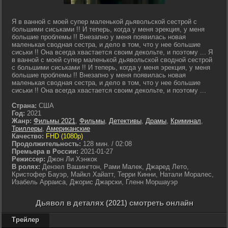
Я в ванной с моей супер маленькой дьявольской сестрой с
большими сиськами !! И теперь, когда у меня эрекция, у меня
большие проблемы !! Внезапно у меня появилась новая
маленькая сводная сестра, и дело в том, что у нее большие
сиськи !! Она всегда хвастается своим декольте, и поэтому ... Я
в ванной с моей супер маленькой дьявольской сводной сестрой
с большими сиськами !! И теперь, когда у меня эрекция, у меня
большие проблемы !! Внезапно у меня появилась новая
маленькая сводная сестра, и дело в том, что у нее большие
сиськи !! Она всегда хвастается своим декольте, и поэтому ...
Страна:
США
Год:
2021
Жанр:
Фильмы 2021
,
Фильмы
,
Детективы
,
Драмы
,
Криминал
,
Триллеры
,
Американские
Качество:
FHD (1080p)
Продолжительность:
128 мин. / 02:08
Премьера в России:
2021-01-27
Режиссер:
Джон Ли Хэнкок
В ролях:
Дензел Вашингтон, Рами Малек, Джаред Лето,
Кристофер Бауэр, Майкл Хайатт, Терри Кинни, Натали Моралес,
Изабель Арраиса, Джорис Джарски, Гленн Моршауэр
Дьявол в деталях (2021) смотреть онлайн
Трейлер