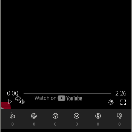
👍
😁
😲
😢
😡
👎
0
0
0
0
0
0