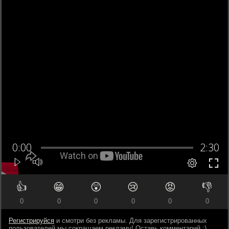
👍
😁
😲
😢
😡
👎
0
0
0
0
0
0
Регистрируйся
и смотри без рекламы. Для зарегистрированных
пользователей мы сокращаем рекламу! Оставь комментарий ;)