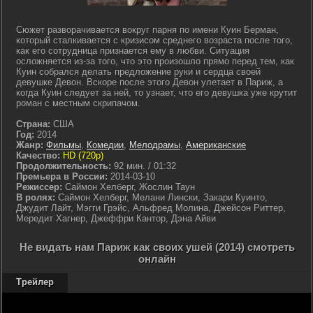
Сюжет разворачивается вокруг парня по имени Куин Берман,
который сталкивается с кризисом среднего возраста после того,
как его сотрудница признается ему в любви. Ситуация
осложняется из-за того, что это произошло прямо перед тем, как
Куин собрался делать предложение руки и сердца своей
девушке Девон. Вскоре после этого Девон улетает в Париж, а
когда Куин следует за ней, то узнает, что его девушка уже крутит
роман с местным скрипачом.
Страна:
США
Год:
2014
Жанр:
Фильмы
,
Комедии
,
Мелодрамы
,
Американские
Качество:
HD (720p)
Продолжительность:
92 мин. / 01:32
Премьера в России:
2014-03-10
Режиссер:
Саймон Хелберг, Жослин Таун
В ролях:
Саймон Хелберг, Мелани Лински, Закари Куинто,
Джудит Лайт, Мэгги Грэйс, Альфред Молина, Джейсон Риттер,
Мередит Хагнер, Джеффри Кантор, Дэна Айви
Не видать нам Париж как своих ушей (2014) смотреть
онлайн
Трейлер