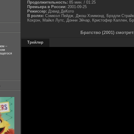
Продолжительность:
85 мин. / 01:25
Премьера в России:
2001-09-25
Режиссер:
Дэвид ДеКото
В ролях:
Сэмюэл Пейдж, Джош Хэммонд, Брэдли Страйке
Кохрэн, Майкл Лутс, Донни Эйчар, Кристофер Каллен, Б
Братство (2001) смотре
Трейлер
лем –
ком
ующегося