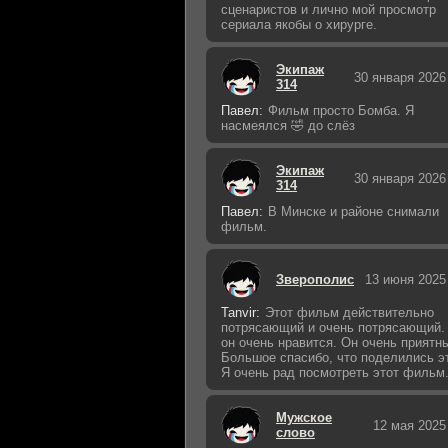
сценаристов и лично мой просмотр
сериала якобы о хирурге.
Экипаж
30 января 2026
314
Павел:
Фильм просто Бомба. Я
насмеялся 🤣 до слёз
Экипаж
30 января 2026
314
Павел:
В Минске и районе снимали
фильм.
Зверополис
13 июня 2025
Tanvir:
Этот фильм действительно
потрясающий и очень потрясающий.
он очень нравится. Он очень приятн
Большое спасибо, что поделились э
Я очень рад посмотреть этот фильм
Мужское
12 мая 2025
слово