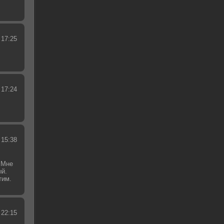
 17:25
 17:24
 15:38
 Мне
ый.
тим.
.
 22:15