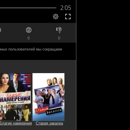

😡
👎
0
0
анных пользователей мы сокращаем
Благие намерения
Старая закалка