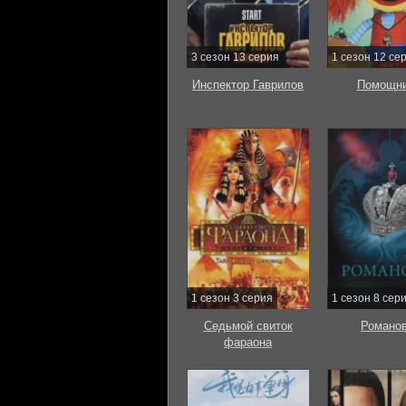
3 сезон 13 серия
1 сезон 12 се
Инспектор Гаврилов
Помощни
1 сезон 3 серия
1 сезон 8 сер
Седьмой свиток
Романо
фараона