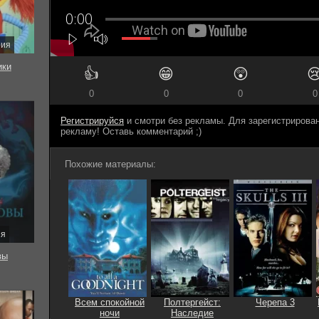
рия
ки
👍
😁
😲

0
0
0
0
Регистрируйся
и смотри без рекламы. Для зарегистриров
рекламу! Оставь комментарий ;)
Похожие материалы:
ия
вы
Всем спокойной
Полтергейст:
Черепа 3
ночи
Наследие