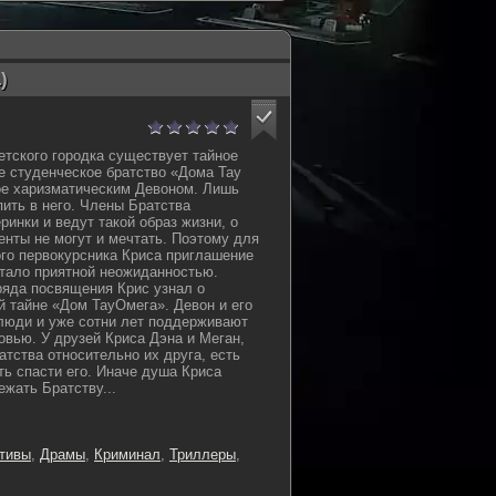
)
етского городка существует тайное
е студенческое братство «Дома Тау
ое харизматическим Девоном. Лишь
пить в него. Члены Братства
инки и ведут такой образ жизни, о
енты не могут и мечтать. Поэтому для
го первокурсника Криса приглашение
стало приятной неожиданностью.
ряда посвящения Крис узнал о
 тайне «Дом ТауОмега». Девон и его
 люди и уже сотни лет поддерживают
овью. У друзей Криса Дэна и Меган,
атства относительно их друга, есть
ь спасти его. Иначе душа Криса
ежать Братству...
тивы
,
Драмы
,
Криминал
,
Триллеры
,