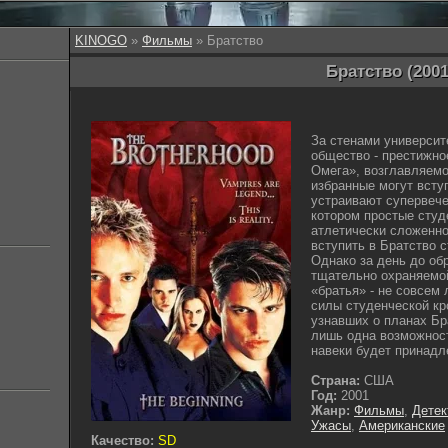
KINOGO
»
Фильмы
» Братство
Братство (2001
За стенами университ
общество - престижно
Омега», возглавляем
избранные могут всту
устраивают супервечер
котором простые студ
атлетически сложенно
вступить в Братство 
Однако за день до об
тщательно охраняемой
«братья» - не совсем
силы студенческой кр
узнавших о планах Бр
лишь одна возможност
навеки будет принадл
Страна:
США
Год:
2001
Жанр:
Фильмы
,
Детек
Ужасы
,
Американские
Качество:
SD