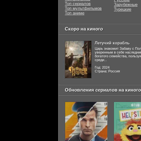
Топ сериалов
Зарубежные
Топ мультфильмов
Турецкие
Топ аниме
Скоро на киного
Летучий корабль
Царь знакомит Забаву с По
уверенным в себе наследни
богатого семейства, польз
среди...
Год: 2024
Страна: Россия
Обновления сериалов на киного