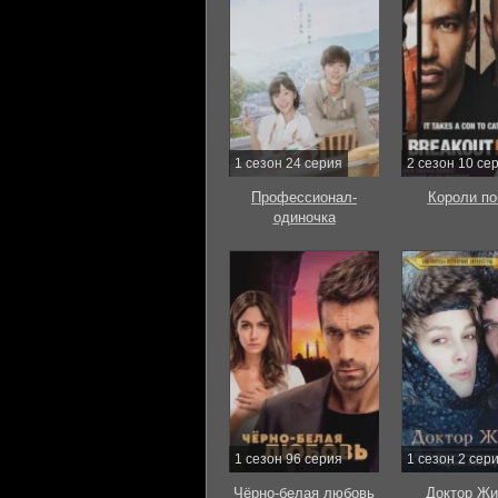
1 сезон 24 серия
2 сезон 10 се
Профессионал-
Короли по
одиночка
1 сезон 96 серия
1 сезон 2 сер
Чёрно-белая любовь
Доктор Жи