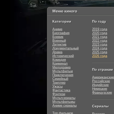
Меню киного
Категории
По году
Аниме
2019 года
Биография
2020 года
Боевик
2021 года
Военный
2022 года
Детектив
2023 года
Документальный
2024 года
Драма
2025 года
Исторический
2026 года
Комедия
Криминал
Мелодрама
По странам
Мультфильм
Приключения
Американские
Семейный
Российские
Триллер
Индийские
Ужасы
Немецкие
Фантастика
Французские
Фэнтези
Мультсериалы
Мультфильмы
Аниме сериалы
Сериалы
Топ фильмов
Русские