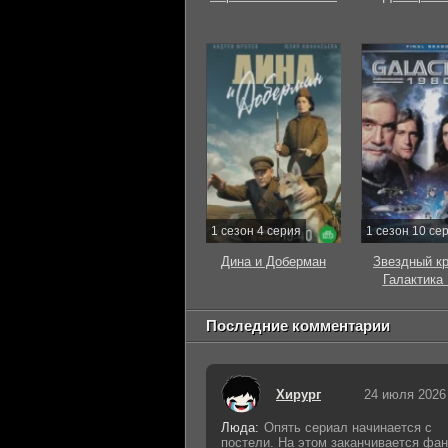
1 сезон 4 серия
1 сезон 10 се
Дина и Доберман
Звездный к
Галактика
Последние комментарии
Хирург
24 июля 2026
Люда:
Опять сериал начинается с
постели. На этом заканчивается фан