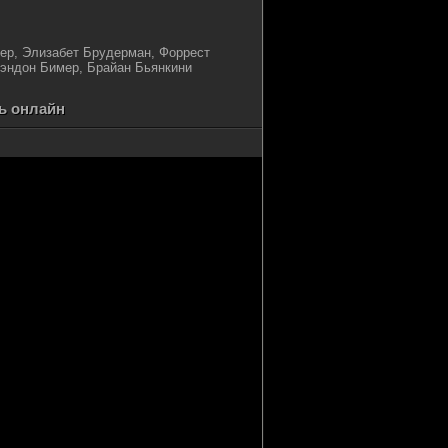
р, Элизабет Брудерман, Форрест
рэндон Бимер, Брайан Бьянкини
ть онлайн