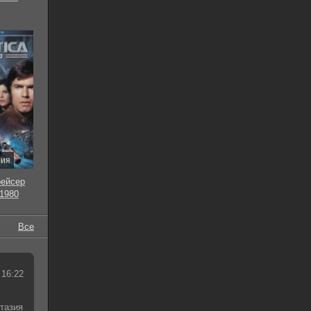
рия
рейсер
 1980
Все
 16:22
тазия