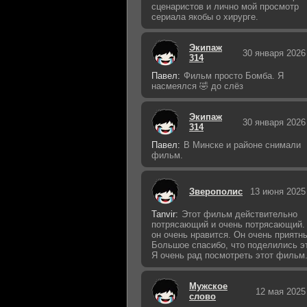
сценаристов и лично мой просмотр
сериала якобы о хирурге.
Экипаж
30 января 2026
314
Павел:
Фильм просто Бомба. Я
насмеялся 🤣 до слёз
Экипаж
30 января 2026
314
Павел:
В Минске и районе снимали
фильм.
Зверополис
13 июня 2025
Tanvir:
Этот фильм действительно
потрясающий и очень потрясающий.
он очень нравится. Он очень приятн
Большое спасибо, что поделились э
Я очень рад посмотреть этот фильм
Мужское
12 мая 2025
слово