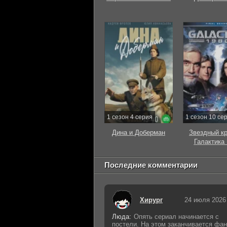
1 сезон 4 серия
1 сезон 10 се
Дина и Доберман
Звездный к
Галактика
Последние комментарии
Хирург
24 июля 2026
Люда:
Опять сериал начинается с
постели. На этом заканчивается фан