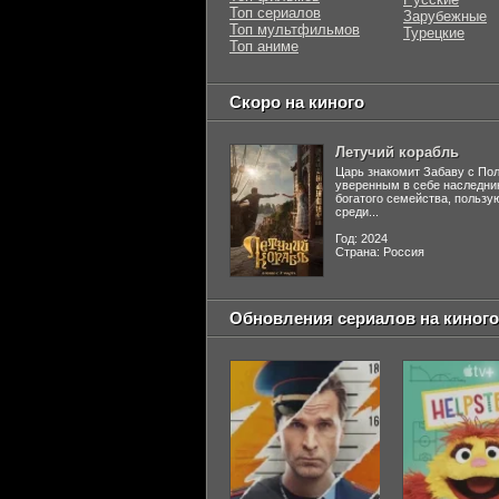
Топ сериалов
Зарубежные
Топ мультфильмов
Турецкие
Топ аниме
Скоро на киного
Летучий корабль
Царь знакомит Забаву с По
уверенным в себе наследни
богатого семейства, польз
среди...
Год: 2024
Страна: Россия
Обновления сериалов на киного