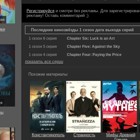
Регистрируйся
и смотри без рекламы. Для зарегистриров
рекламу! Оставь комментарий ;)
рия
ки
Последние кинозвёзды 1 сезон дата выхода серий
1 сезон 6 серия
Chapter Six: Luck is an Art
1 сезон 5 серия
Chapter Five: Against the Sky
1 сезон 4 серия
Chapter Four: Paying the Price
показать все серии
Похожие материалы:
ия
вы
Константинополь
Странность
Мифы Древней
Греции