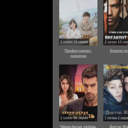
1 сезон 24 серия
2 сезон 10 се
Профессионал-
Короли по
одиночка
1 сезон 96 серия
1 сезон 2 сер
Чёрно-белая любовь
Доктор Жи