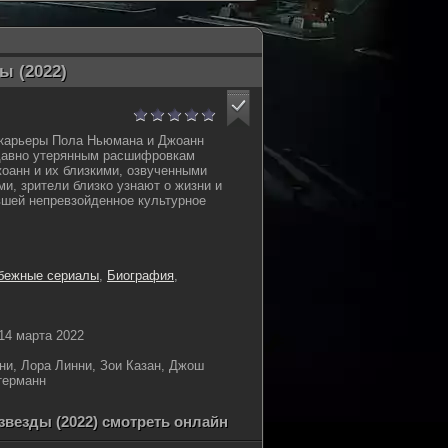
ы (2022)
 карьеры Пола Ньюмана и Джоанн
давно утерянным расшифровкам
оанн и их близкими, озвученными
и, зрители близко узнают о жизни и
вшей непревзойденное культурное
бежные сериалы
,
Биография
,
14 марта 2022
и, Лора Линни, Зои Казан, Джош
терманн
везды (2022) смотреть онлайн