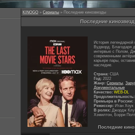
KINOGO
»
Сериалы
» Последние кинозвезды
Последние кинозвезд
История легендарной
Вудворд. Благодаря 
интервью с Полом, Дж
современными актёрам
карьере пары, остави
наследие.
Страна:
США
Год:
2022
Жанр:
Сериалы
,
Зару
Документальные
Качество:
WEB-DL
Продолжительность:
Премьера в России:
Режиссер:
Итан Хоук
В ролях:
Джордж Клун
Хэмилтон, Бэрри Пол
Последние киноз