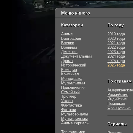
Меню киного
Категории
По году
Аниме
2019 года
Биография
2020 года
Боевик
2021 года
Военный
2022 года
Детектив
2023 года
Документальный
2024 года
Драма
2025 года
Исторический
2026 года
Комедия
Криминал
Мелодрама
По странам
Мультфильм
Приключения
Американские
Семейный
Российские
Триллер
Индийские
Ужасы
Немецкие
Фантастика
Французские
Фэнтези
Мультсериалы
Мультфильмы
Аниме сериалы
Сериалы
Топ фильмов
Русские