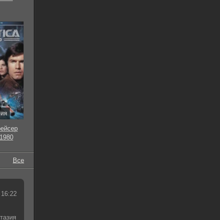
рия
рейсер
 1980
Все
 16:22
тазия