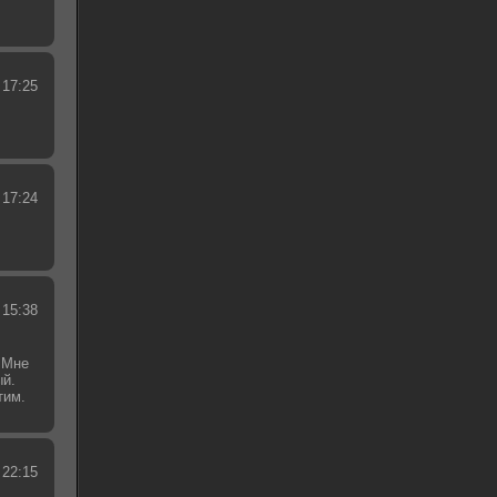
 17:25
 17:24
 15:38
 Мне
ый.
тим.
.
 22:15