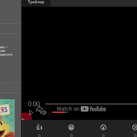
Трейлер
лем –
ком
ующегося
👍
😁
😲

0
0
0
0