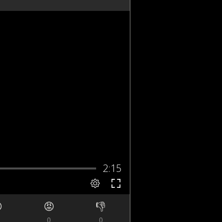

😡
👎
0
0