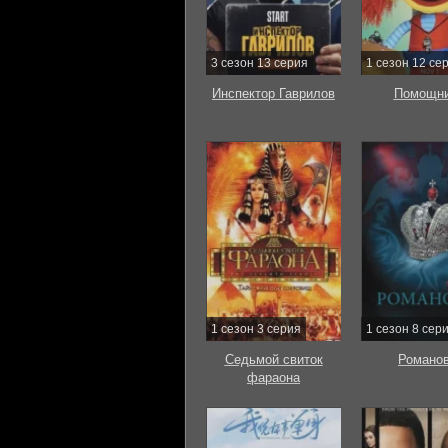
3 сезон 13 серия
1 сезон 12 се
Инспектор Гаврилов
Помощни
1 сезон 3 серия
1 сезон 8 сер
Седьмой свиток
Романо
фараона