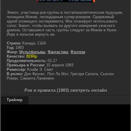
Энжел, участница рок-группы в постапокалиптическом будущем,
похищена Моком, легендарным супер-рокером. Одержимый
идеей зловещего эксперимента, Мок планирует использовать
голос Энжел, чтобы вызвать из другого измерения ужасного
демона. Оставшаяся часть группы следует за Моком в Ньюк-
Йорк в попытке вернуть ее.
Страна:
Канада, США
Год:
1983
Жанр:
Мультфильмы
,
Фантастика
,
Фэнтези
Качество:
BDRip
Продолжительность:
01:17
Премьера в России:
15 апреля 1983
Режиссер:
Клайв Э. Смит
В ролях:
Дон Фрэнкс, Пол Ле Мэт, Грегори Салата, Сьюзэн
Роман, Саманта Ланжевен
Рок и правила (1983) смотреть онлайн
Трейлер