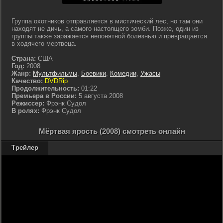
Группа охотников отправляется в мистический лес, но там они
находят не дичь, а самого настоящего зомби. Позже, один из
группы также заражается непонятной болезнью и превращается
в ходячего мертвеца.
Страна:
США
Год:
2008
Жанр:
Мультфильмы
,
Боевики
,
Комедии
,
Ужасы
Качество:
DVDRip
Продолжительность:
01:22
Премьера в России:
5 августа 2008
Режиссер:
Фрэнк Судол
В ролях:
Фрэнк Судол
Мёртвая ярость (2008) смотреть онлайн
Трейлер