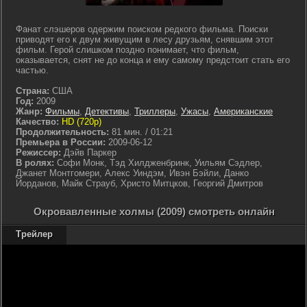
Фанат слэшеров одержим поиском редкого фильма. Поиски
приводят его к двум живущим в лесу друзьям, снявшим этот
фильм. Герой слишком поздно понимает, что фильм,
оказывается, снят не до конца и ему самому предстоит стать его
частью.
Страна:
США
Год:
2009
Жанр:
Фильмы
,
Детективы
,
Триллеры
,
Ужасы
,
Американские
Качество:
HD (720p)
Продолжительность:
81 мин. / 01:21
Премьера в России:
2009-06-12
Режиссер:
Дэйв Паркер
В ролях:
Софи Монк, Тэд Хилдженбринк, Уильям Сэдлер,
Джанет Монтгомери, Алекс Уиндэм, Ивэн Бэйли, Данко
Йорданов, Майк Страуб, Христо Митцков, Георгий Дмитров
Окровавленные холмы (2009) смотреть онлайн
Трейлер