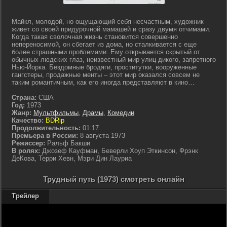
Майкл, молодой, но ощущающий себя несчастным, художник
живет со своей придурочной мамашей и сразу двумя отчимами.
Когда такая сволочная жизнь становится совершенно
непереносимой, он сбегает из дома, но сталкивается с еще
более страшными проблемами. Ему открывается скрытый от
обычных людских глаз, неизвестный мир улиц дикого, запретного
Нью-Йорка. Бездомные бродяги, проститутки, вооруженные
гангстеры, продажные менты – этот мир оказался совсем не
таким романтичным, как его иногда представляют в кино…
Страна:
США
Год:
1973
Жанр:
Мультфильмы
,
Драмы
,
Комедии
Качество:
BDRip
Продолжительность:
01:17
Премьера в России:
8 августа 1973
Режиссер:
Ральф Бакши
В ролях:
Джозеф Кауфман, Беверли Хоуп Эткинсон, Фрэнк
ДеКова, Терри Хевн, Мэри Дин Лауриа
Трудный путь (1973) смотреть онлайн
Трейлер