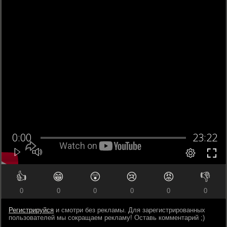
👍
😁
😲
😢
😡
👎
0
0
0
0
0
0
Регистрируйся
и смотри без рекламы. Для зарегистрированных
пользователей мы сокращаем рекламу! Оставь комментарий ;)