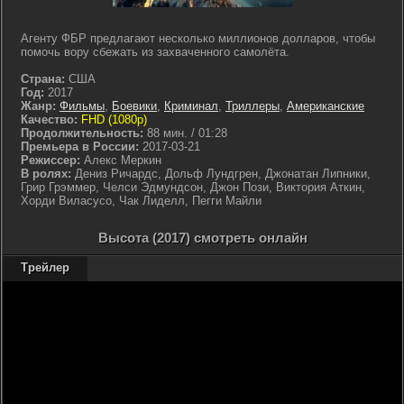
Агенту ФБР предлагают несколько миллионов долларов, чтобы
помочь вору сбежать из захваченного самолёта.
Страна:
США
Год:
2017
Жанр:
Фильмы
,
Боевики
,
Криминал
,
Триллеры
,
Американские
Качество:
FHD (1080p)
Продолжительность:
88 мин. / 01:28
Премьера в России:
2017-03-21
Режиссер:
Алекс Меркин
В ролях:
Дениз Ричардс, Дольф Лундгрен, Джонатан Липники,
Грир Грэммер, Челси Эдмундсон, Джон Пози, Виктория Аткин,
Хорди Виласусо, Чак Лиделл, Пегги Майли
Высота (2017) смотреть онлайн
Трейлер