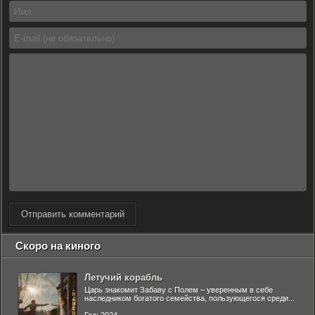
Отправить комментарий
Скоро на киного
Летучий корабль
Царь знакомит Забаву с Полем – уверенным в себе
наследником богатого семейства, пользующегося среди...