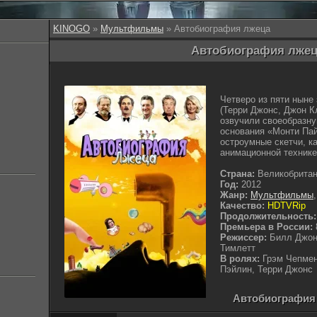
KINOGO
»
Мультфильмы
» Автобиография лжеца
Автобиография лжеца
Четверо из пяти ныне
(Терри Джонс, Джон К
озвучили своеобразн
основания «Монти Пай
остроумные скетчи, к
анимационной технике
Страна:
Великобрита
Год:
2012
Жанр:
Мультфильмы
Качество:
HDTVRip
Продолжительность:
Премьера в России:
Режиссер:
Билл Джон
Тимлетт
В ролях:
Грэм Чепмен
Пэйлин, Терри Джонс
Автобиография 