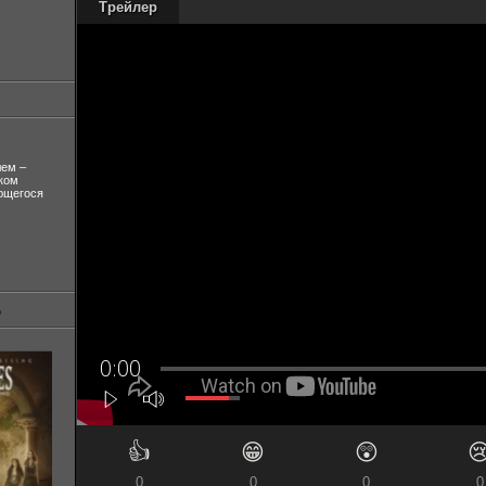
Трейлер
лем –
ком
ующегося
👍
😁
😲

0
0
0
0