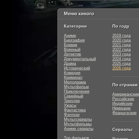
Меню киного
Категории
По году
Аниме
2019 года
Биография
2020 года
Боевик
2021 года
Военный
2022 года
Детектив
2023 года
Документальный
2024 года
Драма
2025 года
Исторический
2026 года
Комедия
Криминал
Мелодрама
По странам
Мультфильм
Приключения
Американские
Семейный
Российские
Триллер
Индийские
Ужасы
Немецкие
Фантастика
Французские
Фэнтези
Мультсериалы
Мультфильмы
Аниме сериалы
Сериалы
Топ фильмов
Русские