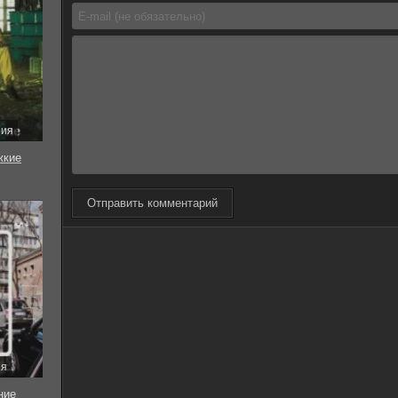
рия
жкие
Отправить комментарий
ия
ние