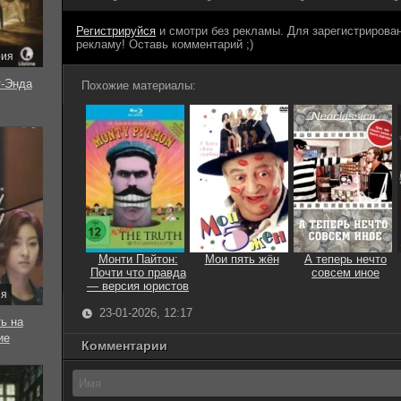
Регистрируйся
и смотри без рекламы. Для зарегистриров
рекламу! Оставь комментарий ;)
рия
-Энда
Похожие материалы:
Монти Пайтон:
Мои пять жён
А теперь нечто
Почти что правда
совсем иное
— версия юристов
ия
23-01-2026, 12:17
ь на
ие
Комментарии