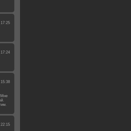
 17:25
 17:24
 15:38
 Мне
ый.
тим.
.
 22:15