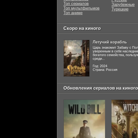
Топ сериалов
Зарубежные
Топ мультфильмов
Турецкие
Топ аниме
Скоро на киного
Летучий корабль
Царь знакомит Забаву с По
уверенным в себе наследни
богатого семейства, польз
среди...
Год: 2024
Страна: Россия
Обновления сериалов на киного