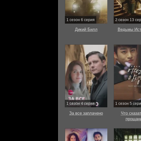
1 сезон 6 серия
2 сезон 13 се
Дикий Билл
Ведьмы Ист
1 сезон 4 серия
1 сезон 5 сер
За все заплачено
Что сказат
прощан