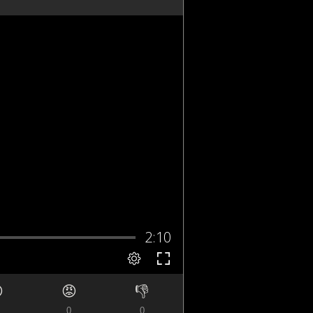

😡
👎
0
0