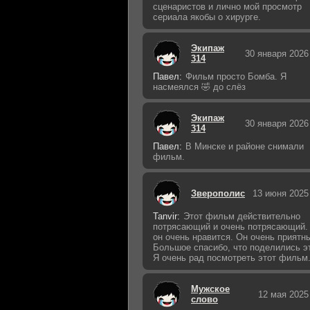
сценаристов и лично мой просмотр
сериала якобы о хирурге.
Экипаж
30 января 2026
314
Павел:
Фильм просто Бомба. Я
насмеялся 🤣 до слёз
Экипаж
30 января 2026
314
Павел:
В Минске и районе снимали
фильм.
Зверополис
13 июня 2025
Tanvir:
Этот фильм действительно
потрясающий и очень потрясающий.
он очень нравится. Он очень приятн
Большое спасибо, что поделились э
Я очень рад посмотреть этот фильм
Мужское
12 мая 2025
слово