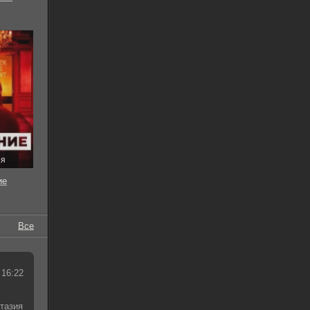
ия
ие
Все
 16:22
тазия