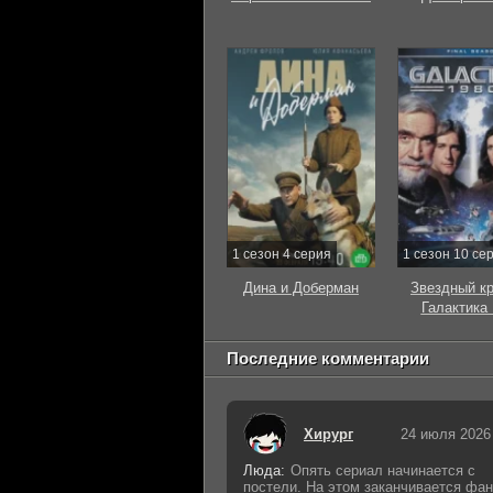
1 сезон 4 серия
1 сезон 10 се
Дина и Доберман
Звездный к
Галактика
Последние комментарии
Хирург
24 июля 2026
Люда:
Опять сериал начинается с
постели. На этом заканчивается фан