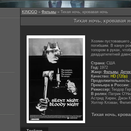
KINOGO
»
Фильмы
» Тихая ночь, кровавая ночь
Тихая ночь, кровавая н
Хозяин пустовавшего 
погибшим. В канун ро
топором в руках, что
двадцатилетней давно
Страна:
США
Год:
1972
Жанр:
Фильмы
,
Детек
Качество:
HD (720p)
Продолжительность:
Премьера в России:
Режиссер:
Теодор Ге
В ролях:
Патрик О’Ни
Астрид Хирен, Джон К
Уолтер Клэван, Филип
Тихая ночь, крова
Трейлер