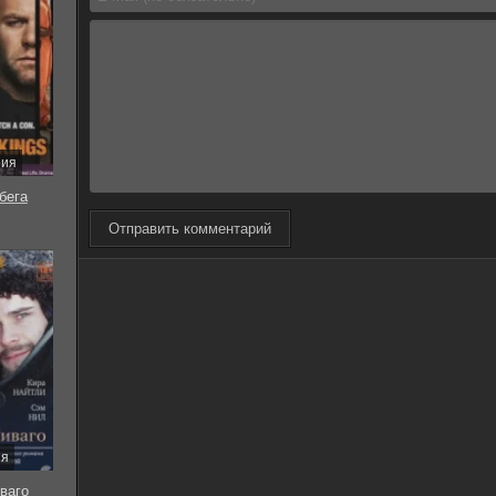
рия
бега
Отправить комментарий
ия
ваго