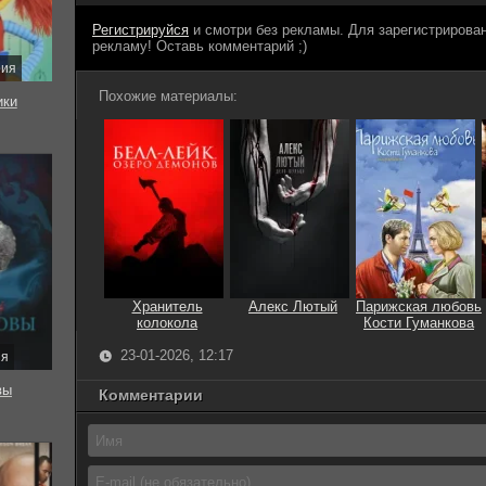
Регистрируйся
и смотри без рекламы. Для зарегистриров
рекламу! Оставь комментарий ;)
рия
Похожие материалы:
ки
Хранитель
Алекс Лютый
Парижская любовь
колокола
Кости Гуманкова
23-01-2026, 12:17
ия
вы
Комментарии