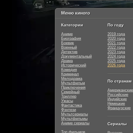
Меню киного
Категории
По году
Аниме
2019 года
Биография
2020 года
Боевик
2021 года
Военный
2022 года
Детектив
2023 года
Документальный
2024 года
Драма
2025 года
Исторический
2026 года
Комедия
Криминал
Мелодрама
По странам
Мультфильм
Приключения
Американские
Семейный
Российские
Триллер
Индийские
Ужасы
Немецкие
Фантастика
Французские
Фэнтези
Мультсериалы
Мультфильмы
Аниме сериалы
Сериалы
Топ фильмов
Русские