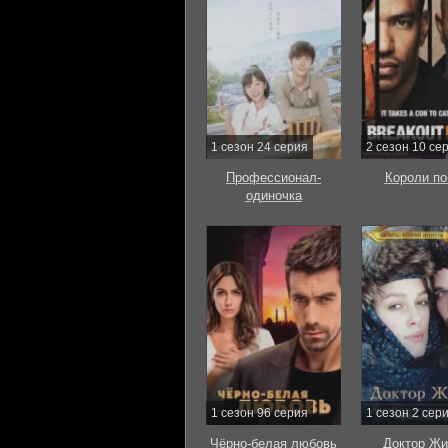
1 сезон 24 серия
2 сезон 10 се
Профессионал-
Короли по
одиночка
1 сезон 96 серия
1 сезон 2 сер
Чёрно-белая любовь
Доктор Жи