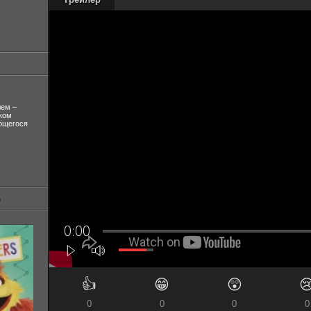
лем –
ком
ующегося
👍
😁
😲

0
0
0
0