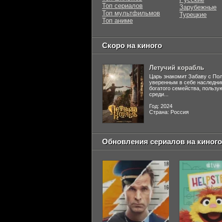
Топ сериалов
Зарубежные
Топ мультфильмов
Турецкие
Топ аниме
Скоро на киного
Летучий корабль
Царь знакомит Забаву с По
уверенным в себе наследни
богатого семейства, польз
среди...
Год: 2024
Страна: Россия
Обновления сериалов на киного