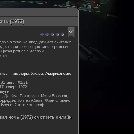
очь (1972)
дома в течение двадцати лет считался
ждества он возвращается с огромным
бы разобраться с делами
сти.
тивы
,
Триллеры
,
Ужасы
,
Американские
81 мин. / 01:21
17 ноября 1972
ршуни
л, Джеймс Паттерсон, Мэри Воронов,
эрредин, Уолтер Абель, Фран Стивенс,
 Брунс, Статс Котсворф
вая ночь (1972) смотреть онлайн