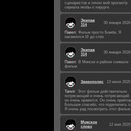
сценаристов и лично мой просмотр
сериала якобы о хирурге.
Экипаж
30 января 2026
314
Павел:
Фильм просто Бомба. Я
насмеялся 🤣 до слёз
Экипаж
30 января 2026
314
Павел:
В Минске и районе снимали
фильм.
Зверополис
13 июня 2025
Tanvir:
Этот фильм действительно
потрясающий и очень потрясающий.
он очень нравится. Он очень приятн
Большое спасибо, что поделились э
Я очень рад посмотреть этот фильм
Мужское
12 мая 2025
слово