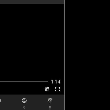

😡
👎
0
0