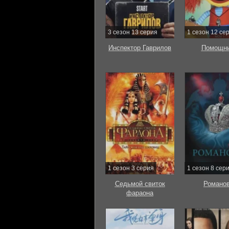
3 сезон 13 серия
1 сезон 12 се
Инспектор Гаврилов
Помощни
1 сезон 3 серия
1 сезон 8 сер
Седьмой свиток
Романо
фараона