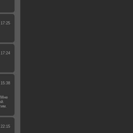
 17:25
 17:24
 15:38
 Мне
ый.
тим.
.
 22:15