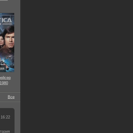
рия
рейсер
 1980
Все
 16:22
тазия