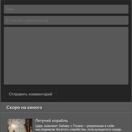
Отправить комментарий
Скоро на киного
Летучий корабль
Царь знакомит Забаву с Полем – уверенным в себе
наследником богатого семейства, пользующегося среди...