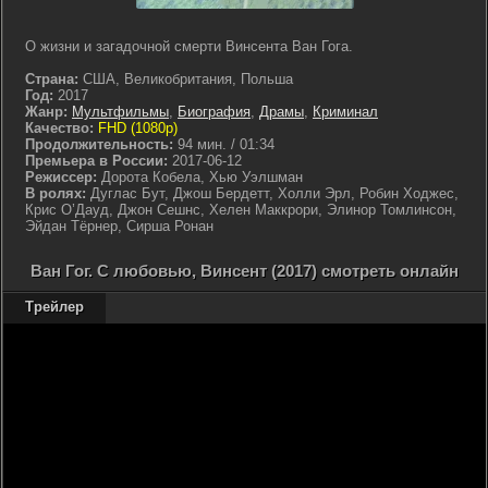
О жизни и загадочной смерти Винсента Ван Гога.
Страна:
США, Великобритания, Польша
Год:
2017
Жанр:
Мультфильмы
,
Биография
,
Драмы
,
Криминал
Качество:
FHD (1080p)
Продолжительность:
94 мин. / 01:34
Премьера в России:
2017-06-12
Режиссер:
Дорота Кобела, Хью Уэлшман
В ролях:
Дуглас Бут, Джош Бердетт, Холли Эрл, Робин Ходжес,
Крис О’Дауд, Джон Сешнс, Хелен Маккрори, Элинор Томлинсон,
Эйдан Тёрнер, Сирша Ронан
Ван Гог. С любовью, Винсент (2017) смотреть онлайн
Трейлер