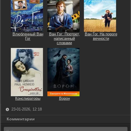
Влюбленный Ван
Ван Гог: Портрет,
Ван Гог. На пороге
Гог
написанный
вечности
словами
Конспираторы
Ворон
23-01-2026, 12:18
Комментарии