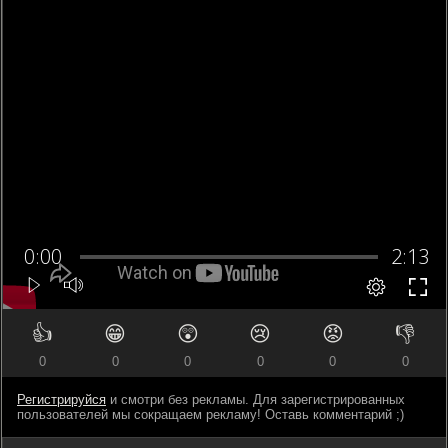
👍
😁
😲
😢
😡
👎
0
0
0
0
0
0
Регистрируйся
и смотри без рекламы. Для зарегистрированных
пользователей мы сокращаем рекламу! Оставь комментарий ;)