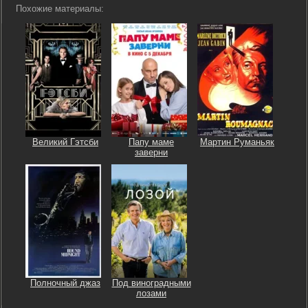
Похожие материалы:
Великий Гэтсби
Папу маме
Мартин Руманьяк
заверни
Полночный джаз
Под виноградными
лозами