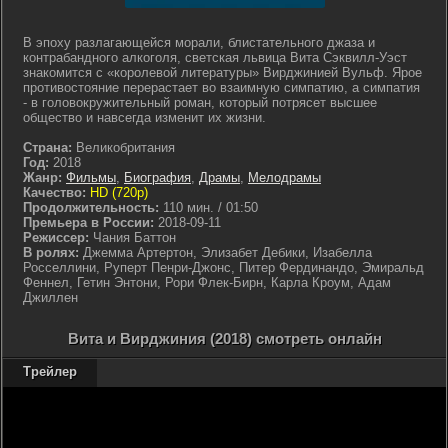
В эпоху разлагающейся морали, блистательного джаза и
контрабандного алкоголя, светская львица Вита Сэквилл-Уэст
знакомится с «королевой литературы» Вирджинией Вульф. Ярое
противостояние перерастает во взаимную симпатию, а симпатия
- в головокружительный роман, который потрясет высшее
общество и навсегда изменит их жизни.
Страна:
Великобритания
Год:
2018
Жанр:
Фильмы
,
Биография
,
Драмы
,
Мелодрамы
Качество:
HD (720p)
Продолжительность:
110 мин. / 01:50
Премьера в России:
2018-09-11
Режиссер:
Чания Баттон
В ролях:
Джемма Артертон, Элизабет Дебики, Изабелла
Росселлини, Руперт Пенри-Джонс, Питер Фердинандо, Эмиральд
Феннел, Гетин Энтони, Рори Флек-Бирн, Карла Кроум, Адам
Джиллен
Вита и Вирджиния (2018) смотреть онлайн
Трейлер