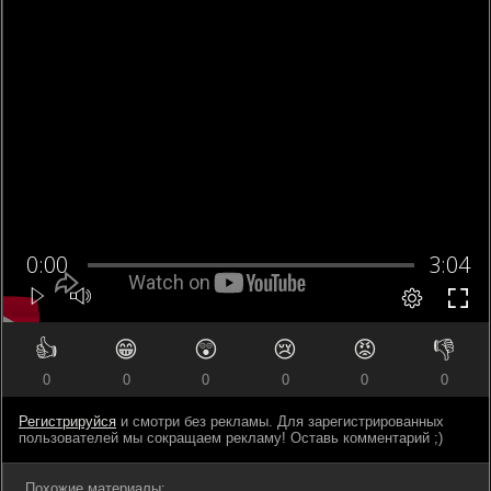
👍
😁
😲
😢
😡
👎
0
0
0
0
0
0
Регистрируйся
и смотри без рекламы. Для зарегистрированных
пользователей мы сокращаем рекламу! Оставь комментарий ;)
Похожие материалы: