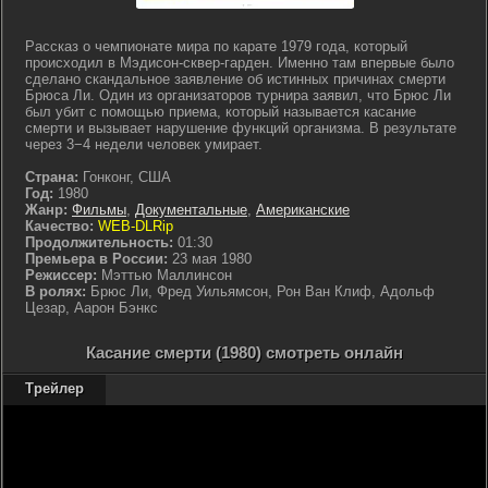
Рассказ о чемпионате мира по карате 1979 года, который
происходил в Мэдисон-сквер-гарден. Именно там впервые было
сделано скандальное заявление об истинных причинах смерти
Брюса Ли. Один из организаторов турнира заявил, что Брюс Ли
был убит с помощью приема, который называется касание
смерти и вызывает нарушение функций организма. В результате
через 3−4 недели человек умирает.
Страна:
Гонконг, США
Год:
1980
Жанр:
Фильмы
,
Документальные
,
Американские
Качество:
WEB-DLRip
Продолжительность:
01:30
Премьера в России:
23 мая 1980
Режиссер:
Мэттью Маллинсон
В ролях:
Брюс Ли, Фред Уильямсон, Рон Ван Клиф, Адольф
Цезар, Аарон Бэнкс
Касание смерти (1980) смотреть онлайн
Трейлер