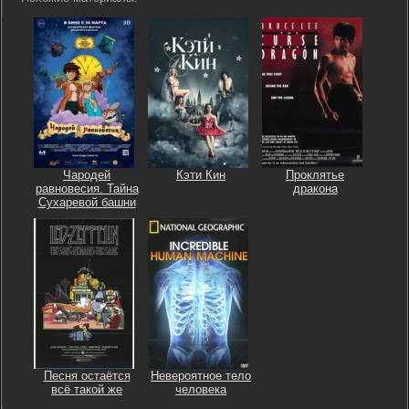
Чародей
Кэти Кин
Проклятье
равновесия. Тайна
дракона
Сухаревой башни
Песня остаётся
Невероятное тело
всё такой же
человека