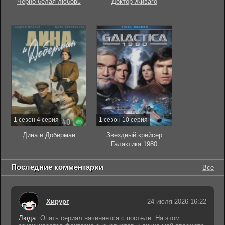
Чёрно-белая любовь
Доктор Живаго
1 сезон 4 серия
1 сезон 10 серия
Дина и Доберман
Звездный крейсер
Галактика 1980
Последние комментарии
Все
Хирург
24 июля 2026 16:22
Люда:
Опять сериал начинается с постели. На этом