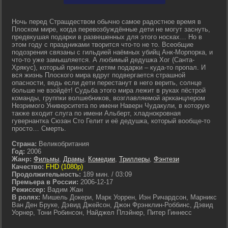
Ночь перед Страшдеством обычно самое радостное время в
Плоском мире, когда перевозбуждённые дети не могут заснуть,
предвкушая подарки в развешенных для этого носках… Но в
этом году с праздниками творится что-то не то. Всеобщие
подозрения связаны с гильдией наёмных убийц Анк-Морпорка, и
что-то уже замышляется. А любимый дедушка Хог (Санта-
Хрякус), который приносит детям подарки – куда-то пропал. И
вся жизнь Плоского мира вдруг подвергается страшной
опасности, ведь если дети перестанут в него верить, солнце
больше не взойдёт! Судьба этого мира лежит в руках пёстрой
команды, группки волшебников, возглавляемой аркканцлером
Незримого Университета по имени Наверн Чудакули, в которую
также входит слуга по имени Альберт, хладнокровная
гувернантка Сюзан Сто Гелит и её дедушка, который вообще-то
просто… Смерть.
Страна:
Великобритания
Год:
2006
Жанр:
Фильмы
,
Драмы
,
Комедии
,
Триллеры
,
Фэнтези
Качество:
FHD (1080p)
Продолжительность:
189 мин. / 03:09
Премьера в России:
2006-12-17
Режиссер:
Вадим Жан
В ролях:
Мишель Докери, Марк Уоррен, Иэн Ричардсон, Марникс
Ван Ден Бруке, Дэвид Джейсон, Джон Фрэнклин-Роббинс, Дэвид
Уорнер, Тони Робинсон, Найджел Плэйнер, Питер Гиннесс