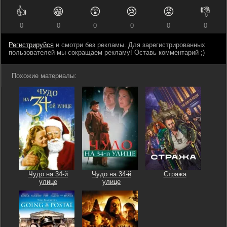
👍
😁
😲
😢
😡
👎
0
0
0
0
0
0
Регистрируйся
и смотри без рекламы. Для зарегистрированных
пользователей мы сокращаем рекламу! Оставь комментарий ;)
Похожие материалы:
Чудо на 34-й
Чудо на 34-й
Стража
улице
улице