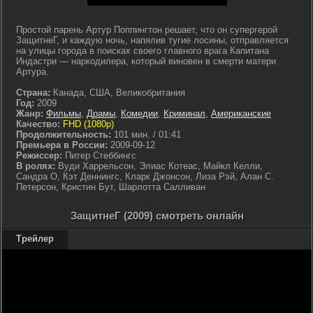
Простой парень Артур Поппингтон решает, что он супергерой
ЗащитнеГ, и каждую ночь, напялив тугие лосины, отправляется
на улицы города в поисках своего главного врага Капитана
Индастри — наркодилера, который виновен в смерти матери
Артура.
Страна:
Канада, США, Великобритания
Год:
2009
Жанр:
Фильмы
,
Драмы
,
Комедии
,
Криминал
,
Американские
Качество:
FHD (1080p)
Продолжительность:
101 мин. / 01:41
Премьера в России:
2009-09-12
Режиссер:
Питер Стеббингс
В ролях:
Вуди Харрельсон, Элиас Котеас, Майкл Келли,
Сандра О, Кэт Деннингс, Кларк Джонсон, Лиза Рэй, Алан С.
Петерсон, Кристин Бут, Шарлотта Салливан
ЗащитнеГ (2009) смотреть онлайн
Трейлер