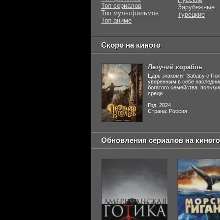
Топ сериалов
Зарубежные
Топ мультфильмов
Турецкие
Топ аниме
Скоро на киного
Летучий корабль
Царь знакомит Забаву с По
уверенным в себе наследни
богатого семейства, польз
среди...
Год: 2024
Страна: Россия
Обновления сериалов на киного