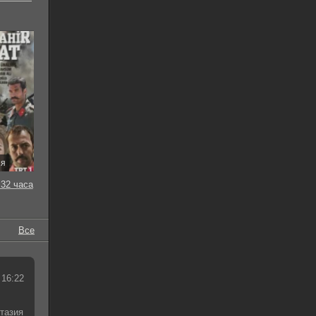
ия
32 часа
Все
 16:22
тазия