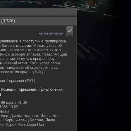
(1986)
инившись в преступные группировки,
 битве с мышами. Мыши, узнав об
или, но потом стало известно, что
имиси изобрел аппарат, позволяющий
мощными. В путь к профессору
мышиный агент. Коты через своих
ют сведения об опасности, и за
равляются крысы-убийцы...
рия, Германия (ФРГ)
,
Комедии
,
Криминал
,
Приключения
,
а
96 мин. / 01:36
1986-10-02
овски
дек, Дьюла Бодроги, Илона Береш,
аш Керн, Ференц Каллаи, Янош
о, Карой Меч, Вера Пап