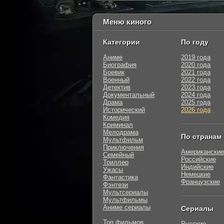
Меню киного
Категории
По году
Аниме
2019 года
Биография
2020 года
Боевик
2021 года
Военный
2022 года
Детектив
2023 года
Документальный
2024 года
Драма
2025 года
Исторический
2026 года
Комедия
Криминал
Мелодрама
По странам
Мультфильм
Приключения
Американские
Семейный
Российские
Триллер
Индийские
Ужасы
Немецкие
Фантастика
Французские
Фэнтези
Мультсериалы
Мультфильмы
Аниме сериалы
Сериалы
Топ фильмов
Русские