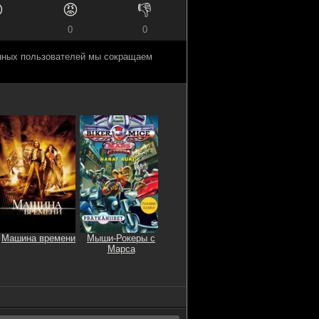

😡
👎
0
0
анных пользователей мы сокращаем
Машина времени
Мыши-Рокеры с
Марса