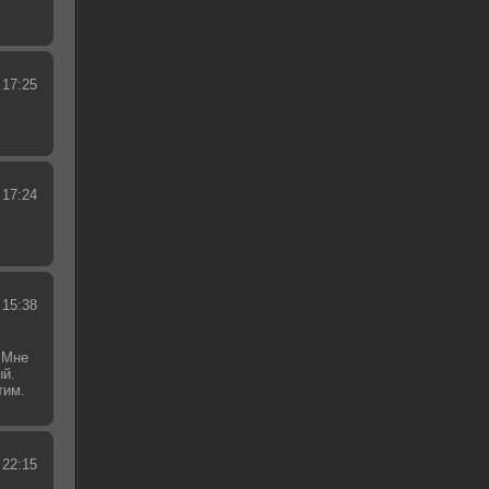
 17:25
 17:24
 15:38
 Мне
ый.
тим.
.
 22:15