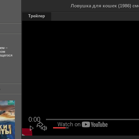
Ловушка для кошек (1986) см
Трейлер
лем –
ком
ующегося