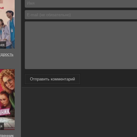
рия
удрость
Отправить комментарий
ия
твенник