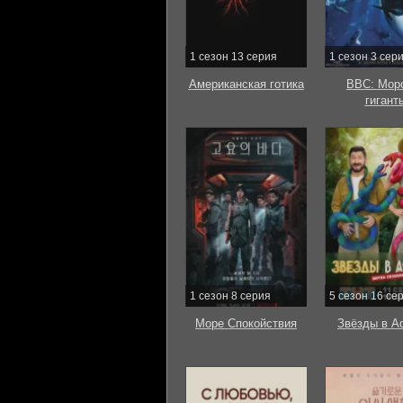
1 сезон 13 серия
1 сезон 3 сер
Американская готика
BBC: Мор
гигант
1 сезон 8 серия
5 сезон 16 се
Море Спокойствия
Звёзды в А