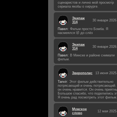
сценаристов и лично мой просмотр
сериала якобы о хирурге.
Экипаж
30 января 2026
314
Павел:
Фильм просто Бомба. Я
насмеялся 🤣 до слёз
Экипаж
30 января 2026
314
Павел:
В Минске и районе снимали
фильм.
Зверополис
13 июня 2025
Tanvir:
Этот фильм действительно
потрясающий и очень потрясающий.
он очень нравится. Он очень приятн
Большое спасибо, что поделились э
Я очень рад посмотреть этот фильм
Мужское
12 мая 2025
слово