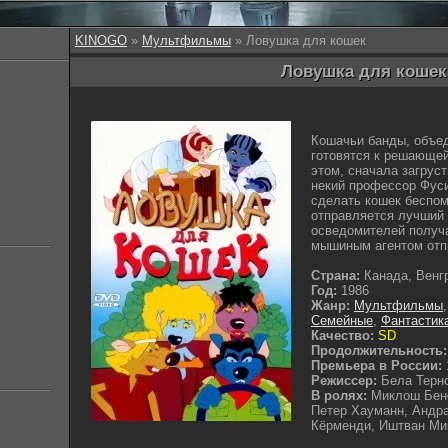
KINOGO
»
Мультфильмы
» Ловушка для кошек
Ловушка для кошек 
Кошачьи банды, объед
готовятся к решающей
этом, сначала загруст
некий профессор Фус
сделать кошек беспо
отправляется лучший 
осведомителей получа
мышиным агентом отп
Страна:
Канада, Венг
Год:
1986
Жанр:
Мультфильмы
Семейные
,
Фантастик
Качество:
SD
Продолжительность:
Премьера в России:
Режиссер:
Бела Терн
В ролях:
Миклош Бене
Петер Хауманн, Андр
Кёрменди, Иштван Мик