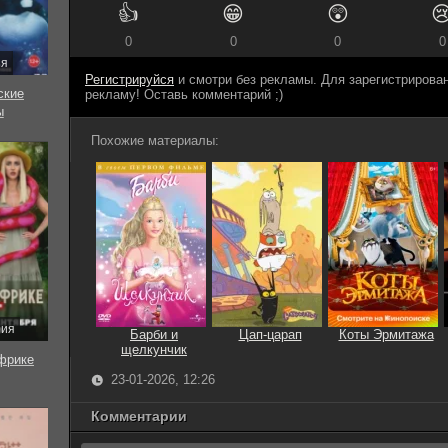
👍
😁
😲

0
0
0
0
ия
Регистрируйся
и смотри без рекламы. Для зарегистриров
ские
рекламу! Оставь комментарий ;)
ы
Похожие материалы:
рия
Барби и
Цап-царап
Коты Эрмитажа
щелкунчик
фрике
23-01-2026, 12:26
Комментарии