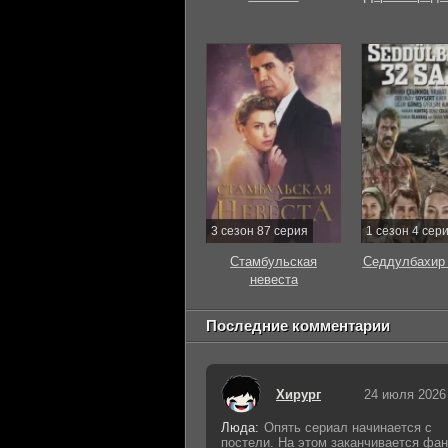
3 сезон 87 серия
1 сезон 4 сер
Стамбульская
Седдулбахир 
невеста
Последние комментарии
Хирург
24 июля 2026
Люда:
Опять сериал начинается с
постели. На этом заканчивается фан