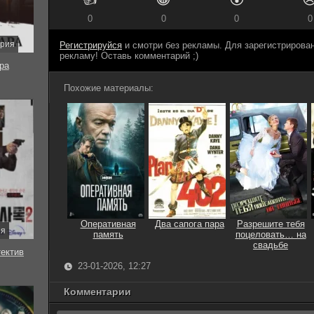
0
0
0
0
ерия
Регистрируйся
и смотри без рекламы. Для зарегистриров
рекламу! Оставь комментарий ;)
ра
Похожие материалы:
Оперативная
Два сапога пара
Разрешите тебя
ия
память
поцеловать… на
свадьбе
тектив
23-01-2026, 12:27
Комментарии