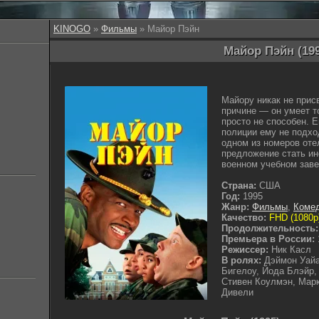
KINOGO
»
Фильмы
» Майор Пэйн
Майор Пэйн (19
Майору никак не прис
причине — он умеет то
просто не способен. Е
полиции ему не подход
одном из номеров оте
предложение стать ин
военном учебном заве
Страна:
США
Год:
1995
Жанр:
Фильмы
,
Коме
Качество:
FHD (1080p
Продолжительность:
Премьера в России:
Режиссер:
Ник Касл
В ролях:
Дэймон Уайа
Бигелоу, Йода Блэйр,
Стивен Коулмэн, Мар
Дивели