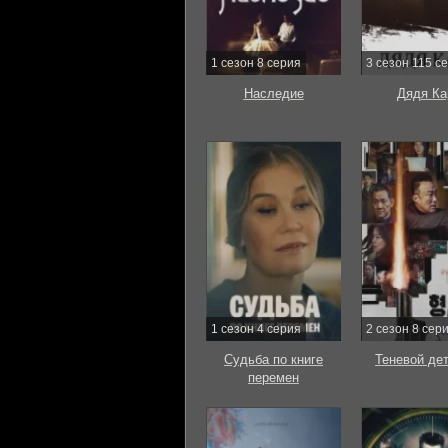
1 сезон 8 серия
3 сезон 115 с
Наследие
Дядя Ка
1 сезон 4 серия
2 сезон 8 сер
Судьба по книге
Теневой де
перемен