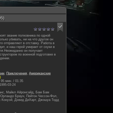
95)
воят звание полковника по одной
лько убивать, ни на что другое он
го отправляют в отставку. Работа в
ит, и наш герой умирает от скуки в
ля.Неожиданно он получает
структором по военной подготовке в
дении.
дии
,
Приключения
,
Американские
)
95 мин. / 01:35
1995-03-24
нс, Майкл Айронсайд, Бам Бам
 Орландо Браун, Пейтон Чессон-Фол,
к Конуэй, Дэвид ДиХарт, Джошуа Тодд