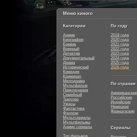
Меню киного
Категории
По году
Аниме
2019 года
Биография
2020 года
Боевик
2021 года
Военный
2022 года
Детектив
2023 года
Документальный
2024 года
Драма
2025 года
Исторический
2026 года
Комедия
Криминал
Мелодрама
По странам
Мультфильм
Приключения
Американские
Семейный
Российские
Триллер
Индийские
Ужасы
Немецкие
Фантастика
Французские
Фэнтези
Мультсериалы
Мультфильмы
Аниме сериалы
Сериалы
Топ фильмов
Русские