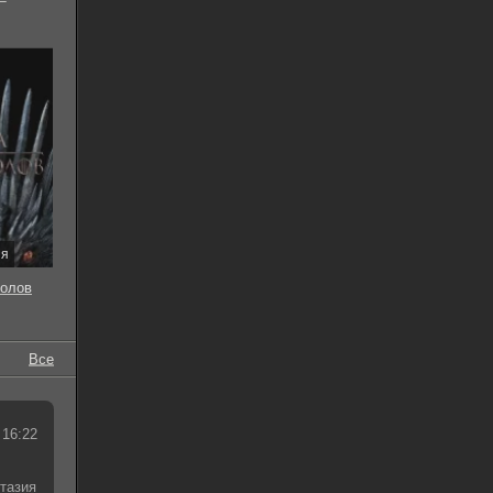
ия
толов
Все
 16:22
тазия