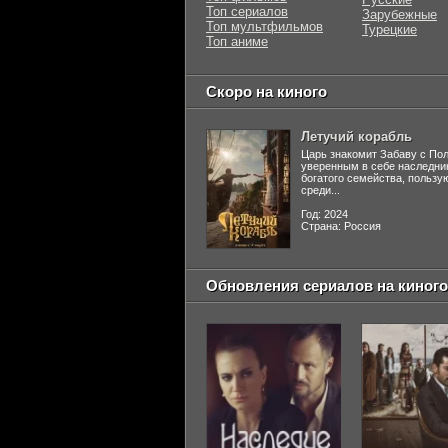
Топ сериалов
Зарубежные
Топ мультфильмов
Турецкие
Топ аниме
Скоро на киного
Летучий корабль
Царь знакомит Забаву с По
уверенным в себе наследни
богатого семейства, польз
среди...
Год: 2024
Страна: Россия
Обновления сериалов на киного