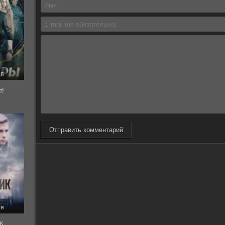
ия
ы
Отправить комментарий
ия
к