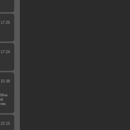
 17:25
 17:24
 15:38
 Мне
ый.
тим.
.
 22:15