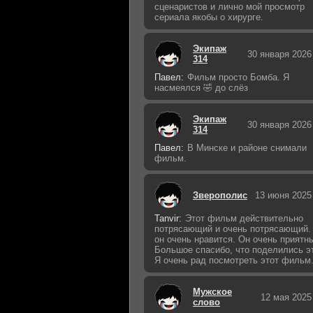
сценаристов и лично мой просмотр
сериала якобы о хирурге.
Экипаж
30 января 2026
314
Павел:
Фильм просто Бомба. Я
насмеялся 🤣 до слёз
Экипаж
30 января 2026
314
Павел:
В Минске и районе снимали
фильм.
Зверополис
13 июня 2025
Tanvir:
Этот фильм действительно
потрясающий и очень потрясающий.
он очень нравится. Он очень приятн
Большое спасибо, что поделились э
Я очень рад посмотреть этот фильм
Мужское
12 мая 2025
слово