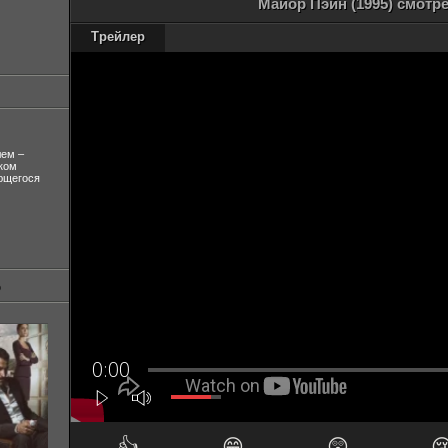
Майор Пэйн (1995) смотр
Трейлер
лем –
ком
ующегося
👍
😁
😲
