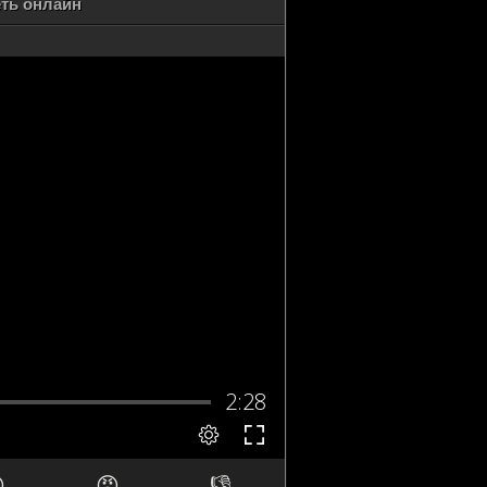
еть онлайн

😡
👎