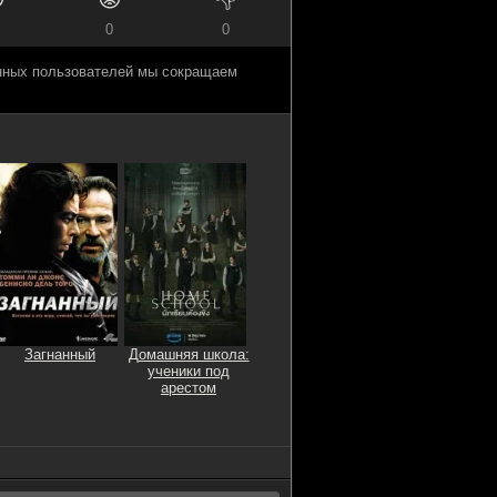
0
0
анных пользователей мы сокращаем
Загнанный
Домашняя школа:
ученики под
арестом