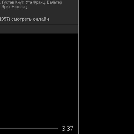
Густав Кнут, Ута Франц, Вальтер
 Эрих Никовиц
957) смотреть онлайн