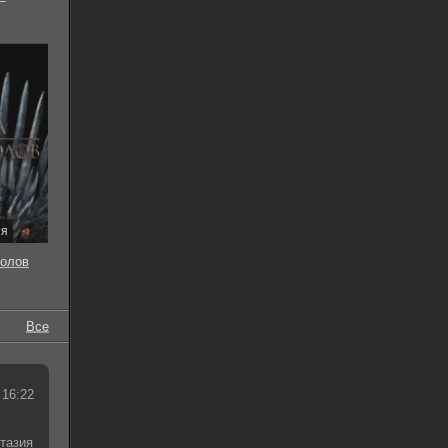
ия
толов
Все
 16:22
тазия