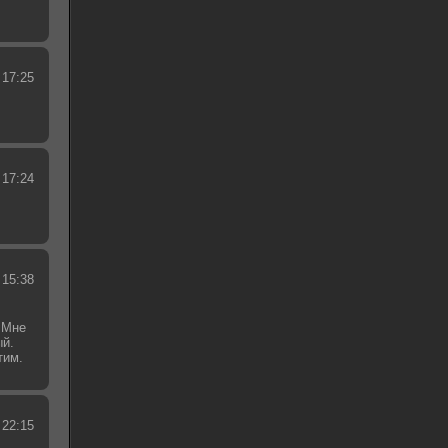
 17:25
 17:24
 15:38
 Мне
ый.
тим.
.
 22:15