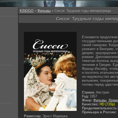
KINOGO
»
Фильмы
» Сисси: Трудные годы императрицы
Сисси: Трудные годы импер
Елизавета продолжает
государственными дел
своей свекрови. Когд
уезжают в Венгрию, ч
дворян, эрцгерцогиня
романе. Дипломатичес
тяжелая болезнь выну
лечение в Грецию. Ед
Францу-Иосифу, чтоб
и посетить итальянск
на недовольство авст
вельможи, покоренны
головы перед царств
Страна:
Австрия
Год:
1957
Жанр:
Фильмы
,
Драм
Качество:
HD (720p)
Продолжительность:
Премьера в России:
Режиссер:
Эрнст Маришка