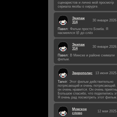
сценаристов и лично мой просмотр
сериала якобы о хирурге.
Экипаж
30 января 2026
314
Павел:
Фильм просто Бомба. Я
насмеялся 🤣 до слёз
Экипаж
30 января 2026
314
Павел:
В Минске и районе снимали
фильм.
Зверополис
13 июня 2025
Tanvir:
Этот фильм действительно
потрясающий и очень потрясающий.
он очень нравится. Он очень приятн
Большое спасибо, что поделились э
Я очень рад посмотреть этот фильм
Мужское
12 мая 2025
слово