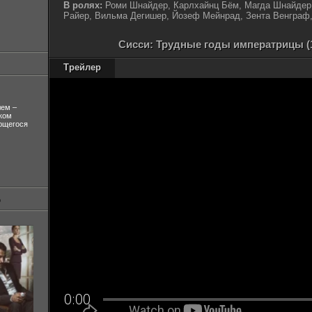
В ролях:
Роми Шнайдер, Карлхайнц Бём, Магда Шнайдер, 
Райер, Вильма Дегишер, Йозеф Мейнрад, Зента Венграф,
Сисси: Трудные годы императрицы (1
Трейлер
лем –
ком
ующегося