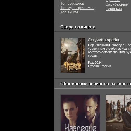
Топ сериалов
Зарубежные
Топ мультфильмов
Турецкие
Топ аниме
Скоро на киного
Летучий корабль
Царь знакомит Забаву с По
уверенным в себе наследни
богатого семейства, польз
среди...
Год: 2024
Страна: Россия
Обновления сериалов на киного