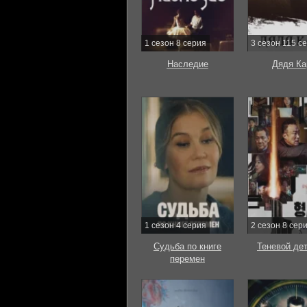
1 сезон 8 серия
3 сезон 115 с
Наследие
Дядя Ка
1 сезон 4 серия
2 сезон 8 сер
Судьба по книге
Теневой де
перемен