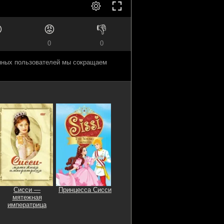

😡
👎
0
0
анных пользователей мы сокращаем
Сисси —
Принцесса Сисси
мятежная
императрица