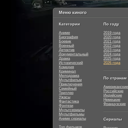
Меню киного
Категории
По году
Аниме
2019 года
Биография
2020 года
Боевик
2021 года
Военный
2022 года
Детектив
2023 года
Документальный
2024 года
Драма
2025 года
Исторический
2026 года
Комедия
Криминал
Мелодрама
По странам
Мультфильм
Приключения
Американские
Семейный
Российские
Триллер
Индийские
Ужасы
Немецкие
Фантастика
Французские
Фэнтези
Мультсериалы
Мультфильмы
Аниме сериалы
Сериалы
Топ фильмов
Русские