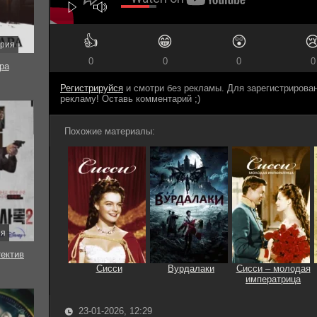
👍
😁
😲

ерия
0
0
0
0
ра
Регистрируйся
и смотри без рекламы. Для зарегистриров
рекламу! Оставь комментарий ;)
Похожие материалы:
ия
тектив
Сисси
Вурдалаки
Сисси – молодая
императрица
23-01-2026, 12:29