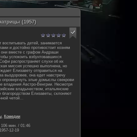
атрицы (1957)
 воспитывать детей, занимается
ами и достойно противостоит козням
а они вместе с графом Андраши
тобы успокоить взбунтовавшихся
 Софи распространяет слухи об их
кая миссия успешно выполнена, но
ждает Елизавету отправиться на
ва выздоровев, она едет навстречу
ы опровергнуть злые домыслы свекрови
ие владения Австро-Венгрии. Несмотря
рийским владычеством, итальянские
е благородством Елизаветы, склоняют
енной четой…
ы
,
Комедии
106 мин. / 01:46
1957-12-19