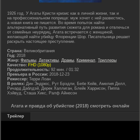
1926 год. У Агаты Кристи кризис как в личной жизни, так и
на профессиональном поприще: муж хочет с ней развестись,
а новая книга не пишется. Во время попыток найти
альтернативный путь развития сюжета для романа и отвлечься
от семейных неурядиц, Агата встречается с женщиной,
желающей найти убийцу Флоренции Шор. Писательница решает
раскрыть настоящее преступление.
Страна:
Великобритания
Год:
2018
Жанр:
Фильмы
,
Детективы
,
Драмы
,
Криминал
,
Триллеры
Качество:
FHD (1080p)
Продолжительность:
92 мин. / 01:32
Премьера в России:
2018-12-23
Режиссер:
Терри Лоан
В ролях:
Дин Эндрюс, Рут Брэдли, Бебе Кейв, Амелия Делл,
Ричард Даблдэй, Дерек Халлиган, Блейк Харрисон, Пиппа
Хэйвуд, Сташа Хикс, Ралф Айнесон
Агата и правда об убийстве (2018) смотреть онлайн
Трейлер