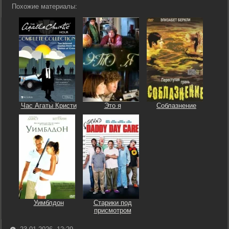
Похожие материалы:
Час Агаты Кристи
Это я
Соблазнение
Уимблдон
Старики под
присмотром