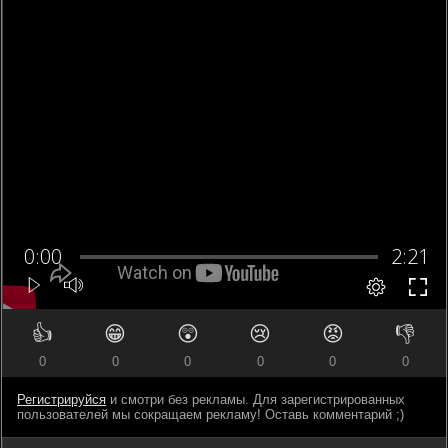
👍
😁
😲
😢
😡
👎
0
0
0
0
0
0
Регистрируйся
и смотри без рекламы. Для зарегистрированных
пользователей мы сокращаем рекламу! Оставь комментарий ;)