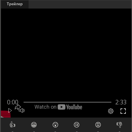
Трейлер
👍
😁
😲
😢
😡
👎