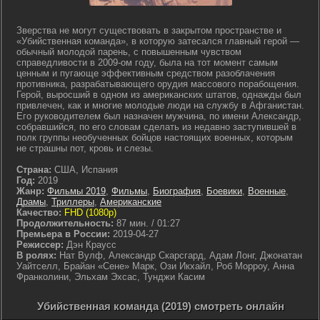
Зверства не могут существовать в закрытом пространстве и
«Убийственная команда», в которую затесался главный герой —
обычный молодой парень, с повышенным чувством
справедливости в 2009-ом году, была на тот момент самым
ценным и пугающе эффективным средством разоблачения
противника, разрабатывающего орудия массового порабощения.
Герой, выросший в одном из американских штатов, однажды был
привлечен, как и многие молодые люди на службу в Афганистан.
Его руководителем был назначен мужчина, по имени Александр,
собравшийся, по его словам сделать из недавно заступившей в
полк группы необученных бойцов настоящих военных, которым
не страшны пот, кровь и слезы.
Страна:
США, Испания
Год:
2019
Жанр:
Фильмы 2019
,
Фильмы
,
Биография
,
Боевики
,
Военные
,
Драмы
,
Триллеры
,
Американские
Качество:
FHD (1080p)
Продолжительность:
87 мин. / 01:27
Премьера в России:
2019-04-27
Режиссер:
Дэн Краусс
В ролях:
Нат Вулф, Александр Скарсгард, Адам Лонг, Джонатан
Уайтселл, Брайан «Сене» Марк, Ози Икхайл, Роб Морроу, Анна
Франколини, Эльхам Эхсас, Тунджи Касим
Убийственная команда (2019) смотреть онлайн