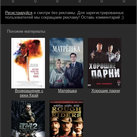
0
0
0
0
0
0
Регистрируйся
и смотри без рекламы. Для зарегистрированных
пользователей мы сокращаем рекламу! Оставь комментарий ;)
Похожие материалы:
Возвращение с
Матрёшка
Хорошие парни
реки Квай