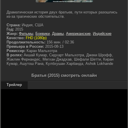
Драматическая история двух братьев, пути которых разошлись
из-за трагических обстоятельств.
Страна:
Индия, США
Год:
2015
Жанр:
Фильмы
,
Боевики
,
Драмы
,
Американские
,
Индийские
Качество:
FHD (1080p)
Продолжительность:
156 мин. / 02:36
Премьера в России:
2015-08-13
Режиссер:
Каран Мальхотра
В ролях:
Акшай Кумар, Сидхарт Мальхотра, Джеки Шрофф,
Жаклин Фернандес, Мегхан Джадхав, Шефали Шетти, Киран
Кумар, Ашутош Рана, Кулбхушан Харбанда, Ashok Lokhande
Братья (2015) смотреть онлайн
Трейлер