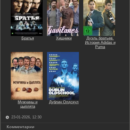
Братья
Хищники
Дуэль братьев.
История Adidas и
Puma
Мужчины и
Дублин Олдскул
цыплята
23-01-2026, 12:30
Комментарии