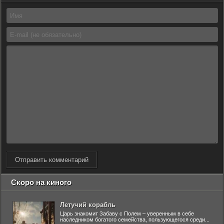
Отправить комментарий
Скоро на киного
Летучий корабль
Царь знакомит Забаву с Полем – уверенным в себе
наследником богатого семейства, пользующегося среди...