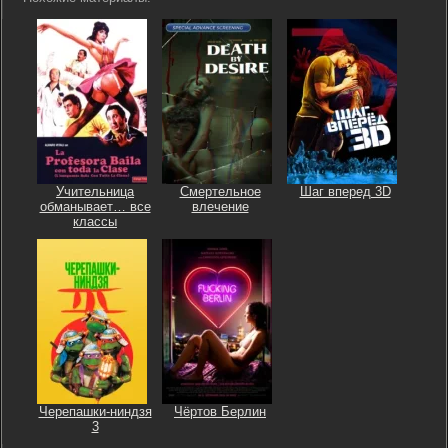
Учительница
Смертельное
Шаг вперед 3D
обманывает… все
влечение
классы
Черепашки-ниндзя
Чёртов Берлин
3