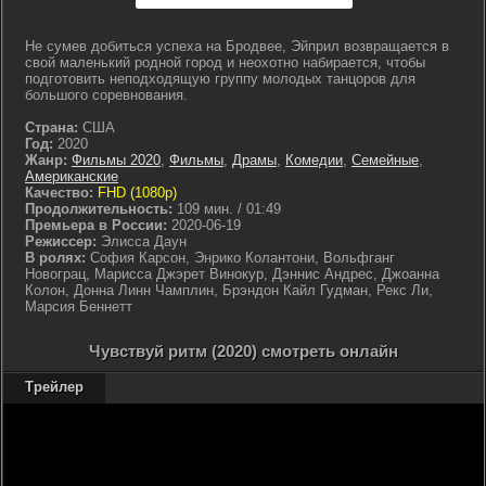
Не сумев добиться успеха на Бродвее, Эйприл возвращается в
свой маленький родной город и неохотно набирается, чтобы
подготовить неподходящую группу молодых танцоров для
большого соревнования.
Страна:
США
Год:
2020
Жанр:
Фильмы 2020
,
Фильмы
,
Драмы
,
Комедии
,
Семейные
,
Американские
Качество:
FHD (1080p)
Продолжительность:
109 мин. / 01:49
Премьера в России:
2020-06-19
Режиссер:
Элисса Даун
В ролях:
София Карсон, Энрико Колантони, Вольфганг
Новограц, Марисса Джэрет Винокур, Дэннис Андрес, Джоанна
Колон, Донна Линн Чамплин, Брэндон Кайл Гудман, Рекс Ли,
Марсия Беннетт
Чувствуй ритм (2020) смотреть онлайн
Трейлер