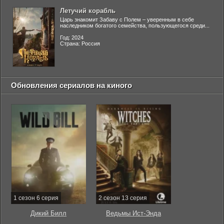
Летучий корабль
Царь знакомит Забаву с Полем – уверенным в себе
наследником богатого семейства, пользующегося среди...
Год: 2024
Страна: Россия
Обновления сериалов на киного
1 сезон 6 серия
2 сезон 13 серия
Дикий Билл
Ведьмы Ист-Энда