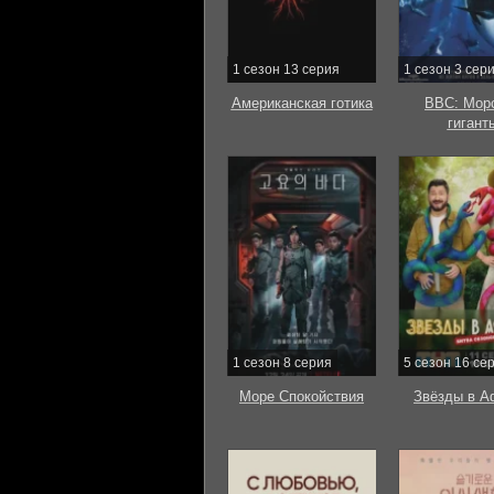
1 сезон 13 серия
1 сезон 3 сер
Американская готика
BBC: Мор
гигант
1 сезон 8 серия
5 сезон 16 се
Море Спокойствия
Звёзды в А