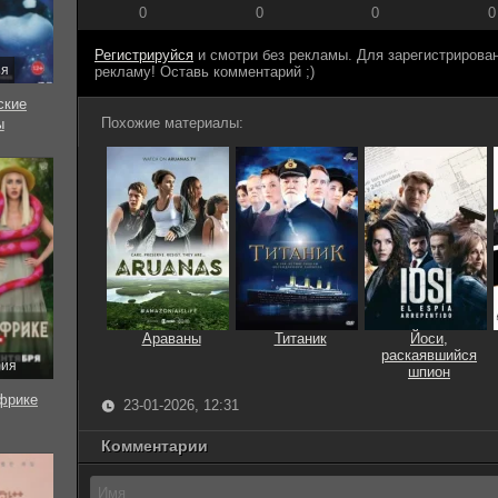
0
0
0
0
Регистрируйся
и смотри без рекламы. Для зарегистриров
ия
рекламу! Оставь комментарий ;)
ские
Похожие материалы:
ы
Араваны
Титаник
Йоси,
раскаявшийся
рия
шпион
фрике
23-01-2026, 12:31
Комментарии