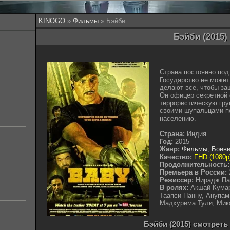
KINOGO
»
Фильмы
» Бэйби
Бэйби (2015)
Страна постоянно под 
Государство не может
делают все, чтобы защ
Он офицер секретной 
террористическую груп
своими шупальцами по
населению.
Страна:
Индия
Год:
2015
Жанр:
Фильмы
,
Боеви
Качество:
FHD (1080p
Продолжительность:
Премьера в России:
Режиссер:
Нирадж Па
В ролях:
Акшай Кумар
Таапси Панну, Анупам
Мадхурима Тули, Мик
Бэйби (2015) смотреть