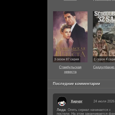
3 сезон 87 серия
1 сезон 4 сер
Стамбульская
Седдулбахир 
невеста
Последние комментарии
Хирург
24 июля 2026
Люда:
Опять сериал начинается с
постели. На этом заканчивается фан