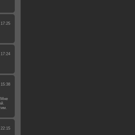
 17:25
 17:24
 15:38
 Мне
ый.
тим.
.
 22:15