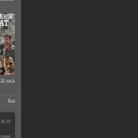
ия
32 часа
Все
 16:22
тазия