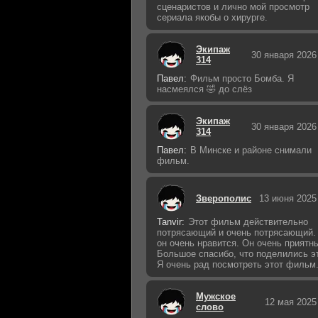
сценаристов и лично мой просмотр
сериала якобы о хирурге.
Экипаж
30 января 2026
314
Павел:
Фильм просто Бомба. Я
насмеялся 🤣 до слёз
Экипаж
30 января 2026
314
Павел:
В Минске и районе снимали
фильм.
Зверополис
13 июня 2025
Tanvir:
Этот фильм действительно
потрясающий и очень потрясающий.
он очень нравится. Он очень приятн
Большое спасибо, что поделились э
Я очень рад посмотреть этот фильм
Мужское
12 мая 2025
слово