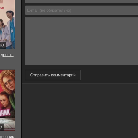
рия
удрость
Отправить комментарий
ия
твенник