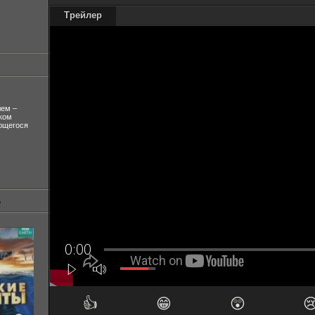
Трейлер
лем –
ком
ующегося
👍
😁
😲
