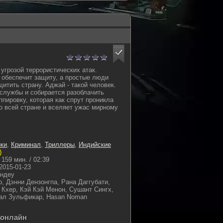
угрозой террористических атак.
 обеспечит защиту, а простые люди
итить страну. Аджай - такой человек.
службы и собирается разоблачить
пировку, которая как спрут проникла
 всей стране и вселяет ужас мирному
ки
,
Криминал
,
Триллеры
,
Индийские
)
159 мин. / 02:39
2015-01-23
ндеу
, Дэнни Дензонгпа, Рана Даггубати,
 Кхер, Кэй Кэй Менон, Сушант Сингх,
ал Зульфикар, Hasan Noman
 онлайн