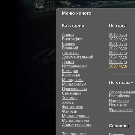
Меню киного
Категории
По году
Аниме
2019 года
Биография
2020 года
Боевик
2021 года
Военный
2022 года
Детектив
2023 года
Документальный
2024 года
Драма
2025 года
Исторический
2026 года
Комедия
Криминал
Мелодрама
По странам
Мультфильм
Приключения
Американские
Семейный
Российские
Триллер
Индийские
Ужасы
Немецкие
Фантастика
Французские
Фэнтези
Мультсериалы
Мультфильмы
Аниме сериалы
Сериалы
Топ фильмов
Русские