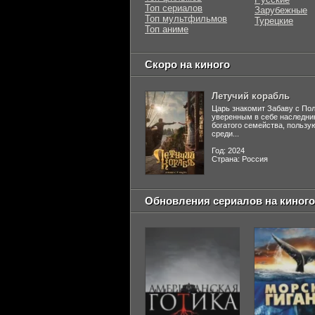
Топ сериалов
Зарубежные
Топ мультфильмов
Турецкие
Топ аниме
Скоро на киного
Летучий корабль
Царь знакомит Забаву с По
уверенным в себе наследни
богатого семейства, польз
среди...
Год: 2024
Страна: Россия
Обновления сериалов на киного