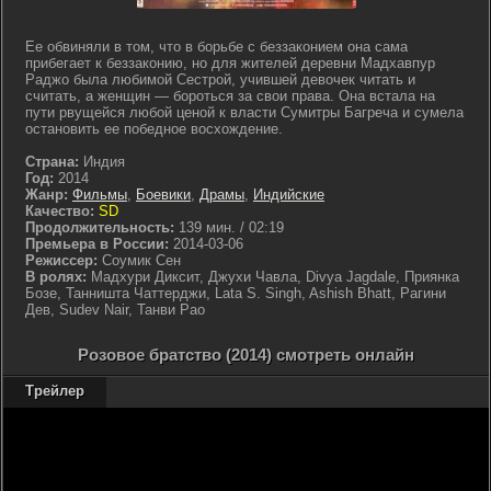
Ее обвиняли в том, что в борьбе с беззаконием она сама
прибегает к беззаконию, но для жителей деревни Мадхавпур
Раджо была любимой Сестрой, учившей девочек читать и
считать, а женщин — бороться за свои права. Она встала на
пути рвущейся любой ценой к власти Сумитры Багреча и сумела
остановить ее победное восхождение.
Страна:
Индия
Год:
2014
Жанр:
Фильмы
,
Боевики
,
Драмы
,
Индийские
Качество:
SD
Продолжительность:
139 мин. / 02:19
Премьера в России:
2014-03-06
Режиссер:
Соумик Сен
В ролях:
Мадхури Диксит, Джухи Чавла, Divya Jagdale, Приянка
Бозе, Танништа Чаттерджи, Lata S. Singh, Ashish Bhatt, Рагини
Дев, Sudev Nair, Танви Рао
Розовое братство (2014) смотреть онлайн
Трейлер