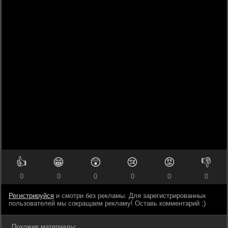
👍
😁
😲
😢
😡
👎
0
0
0
0
0
0
Регистрируйся
и смотри без рекламы. Для зарегистрированных
пользователей мы сокращаем рекламу! Оставь комментарий ;)
Похожие материалы: