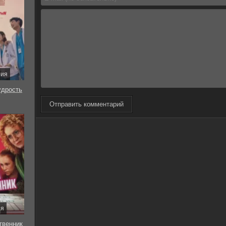
рия
удрость
Отправить комментарий
ия
твенник