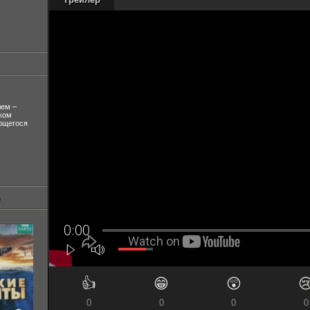
лем –
ком
ующегося
👍
😁
😲

0
0
0
0