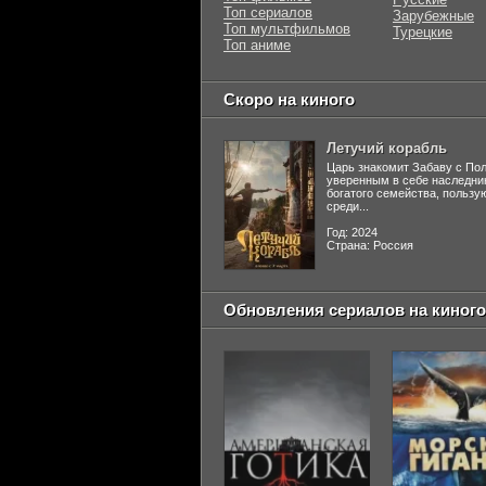
Топ сериалов
Зарубежные
Топ мультфильмов
Турецкие
Топ аниме
Скоро на киного
Летучий корабль
Царь знакомит Забаву с По
уверенным в себе наследни
богатого семейства, польз
среди...
Год: 2024
Страна: Россия
Обновления сериалов на киного