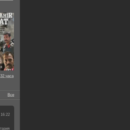
ия
32 часа
Все
 16:22
тазия