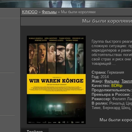
KINOGO
»
Фильмы
» Мы были королями
Мы были королями 
Группа быстрого реаг
сложную ситуацию: пр
наркодилеров и ранен
обстоятельствах поги
свой страх и риск они
товарищей ...
Страна:
Германия
Год:
2014
Жанр:
Фильмы
,
Трил
Качество:
BDRip
Продолжительность:
Премьера в России:
Режиссер:
Филипп Ла
В ролях:
Рональд Це
Тиме, Бернхард Шюц,
Мы были корол
Трейлер