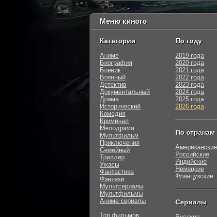
Меню киного
Категории
По году
Аниме
2019 года
Биография
2020 года
Боевик
2021 года
Военный
2022 года
Детектив
2023 года
Документальный
2024 года
Драма
2025 года
Исторический
2026 года
Комедия
Криминал
Мелодрама
По странам
Мультфильм
Приключения
Американские
Семейный
Российские
Триллер
Индийские
Ужасы
Немецкие
Фантастика
Французские
Фэнтези
Мультсериалы
Мультфильмы
Аниме сериалы
Сериалы
Топ фильмов
Русские