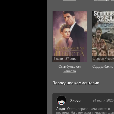
3 сезон 87 серия
1 сезон 4 сер
Стамбульская
Седдулбахир 
невеста
Последние комментарии
Хирург
24 июля 2026
Люда:
Опять сериал начинается с
постели. На этом заканчивается фан