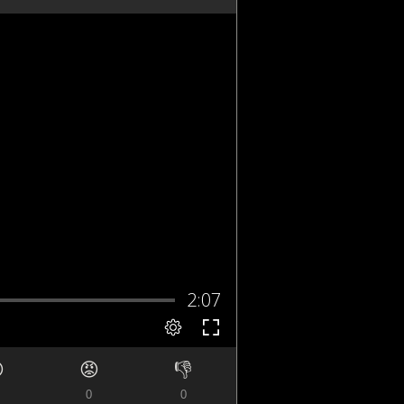

😡
👎
0
0