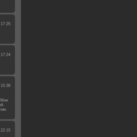
 17:25
 17:24
 15:38
 Мне
ый.
тим.
.
 22:15