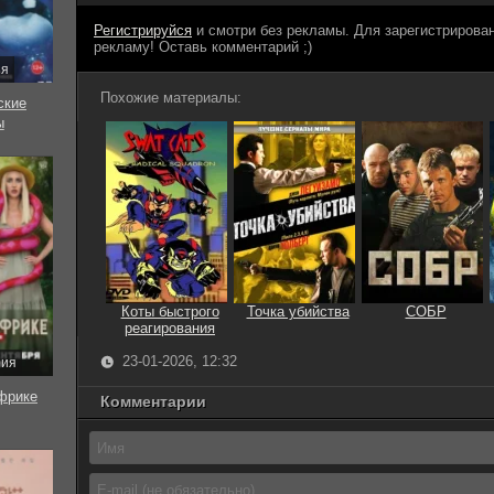
Регистрируйся
и смотри без рекламы. Для зарегистриров
рекламу! Оставь комментарий ;)
ия
Похожие материалы:
ские
ы
Коты быстрого
Точка убийства
СОБР
реагирования
23-01-2026, 12:32
рия
фрике
Комментарии