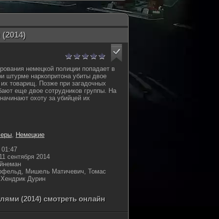
(2014)
ирования немецкой полиции попадает в
и штурме наркопритона убиты двое
 их товарищ. Позже при загадочных
бают еще двое сотрудников группы. На
 начинают охоту за убийцей их
леры
,
Немецкие
01:47
11 сентября 2014
йнеман
рфельд, Мишель Матичевич, Томас
 Хендрик Дурин
ями (2014) смотреть онлайн