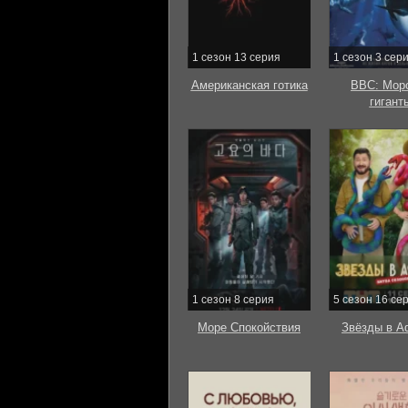
1 сезон 13 серия
1 сезон 3 сер
Американская готика
BBC: Мор
гигант
1 сезон 8 серия
5 сезон 16 се
Море Спокойствия
Звёзды в А