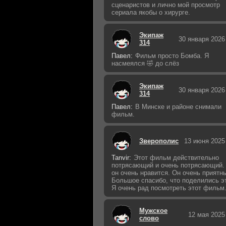
сценаристов и лично мой просмотр
сериала якобы о хирурге.
Экипаж
30 января 2026
314
Павел:
Фильм просто Бомба. Я
насмеялся 🤣 до слёз
Экипаж
30 января 2026
314
Павел:
В Минске и районе снимали
фильм.
Зверополис
13 июня 2025
Tanvir:
Этот фильм действительно
потрясающий и очень потрясающий.
он очень нравится. Он очень приятн
Большое спасибо, что поделились э
Я очень рад посмотреть этот фильм
Мужское
12 мая 2025
слово