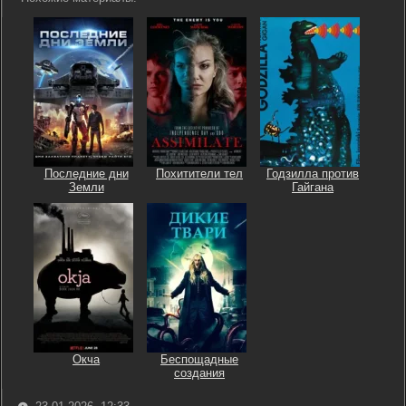
Последние дни
Похитители тел
Годзилла против
Земли
Гайгана
Окча
Беспощадные
создания