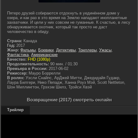
Пятеро друзей собираются отдохнуть в уединённом доме у
озера, и как раз в это время на Землю нападают инопланетные
захватчики. И цели у них совсем не гуманные. К счастью, в лесу
обнаруживается охотник, который так просто не даст
человечество в обиду.
Страна:
Канада
Год:
2017
Жанр:
Фильмы
,
Боевики
,
Детективы
,
Триллеры
,
Ужасы
,
Фантастика
,
Американские
Качество:
FHD (1080p)
Продолжительность:
90 мин. / 01:30
Премьера в России:
2017-06-02
Режиссер:
Мауро Боррелли
В ролях:
Уэсли Снайпс, АрДжей Митти, Джедидайя Гудакр,
Лаура Билгери, Нико Пепадж, Ханна Роуз Мэй, Scott Nettleton,
Шон Миллингтон, Грэхэм Шилз, Трэйси Хвэй
Возвращение (2017) смотреть онлайн
Трейлер