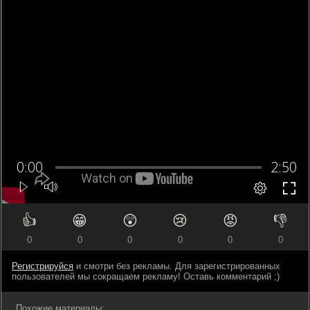
👍
😁
😲
😢
😡
👎
0
0
0
0
0
0
Регистрируйся
и смотри без рекламы. Для зарегистрированных
пользователей мы сокращаем рекламу! Оставь комментарий ;)
Похожие материалы: