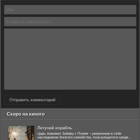
Отправить комментарий
Скоро на киного
Летучий корабль
Царь знакомит Забаву с Полем – уверенным в себе
наследником богатого семейства, пользующегося среди...