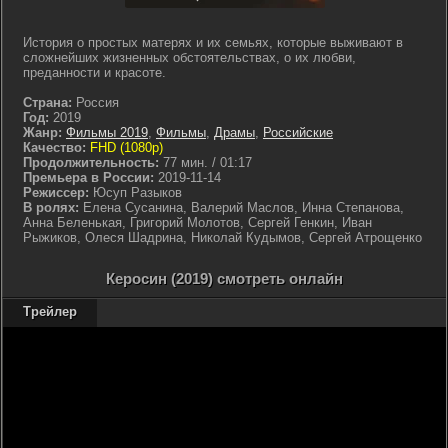
История о простых матерях и их семьях, которые выживают в
сложнейших жизненных обстоятельствах, о их любви,
преданности и красоте.
Страна:
Россия
Год:
2019
Жанр:
Фильмы 2019
,
Фильмы
,
Драмы
,
Российские
Качество:
FHD (1080p)
Продолжительность:
77 мин. / 01:17
Премьера в России:
2019-11-14
Режиссер:
Юсуп Разыков
В ролях:
Елена Сусанина, Валерий Маслов, Инна Степанова,
Анна Беленькая, Григорий Молотов, Сергей Генкин, Иван
Рыжиков, Олеся Шадрина, Николай Кудымов, Сергей Атрощенко
Керосин (2019) смотреть онлайн
Трейлер