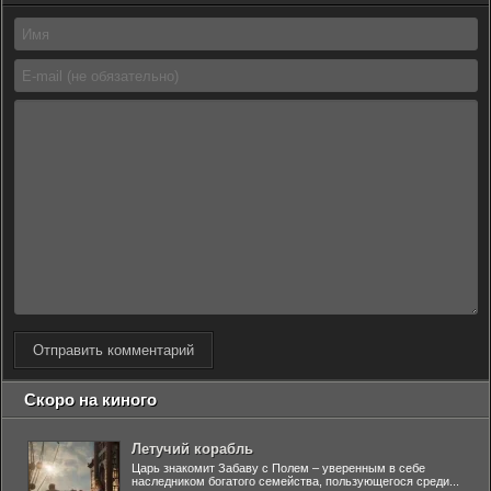
Отправить комментарий
Скоро на киного
Летучий корабль
Царь знакомит Забаву с Полем – уверенным в себе
наследником богатого семейства, пользующегося среди...