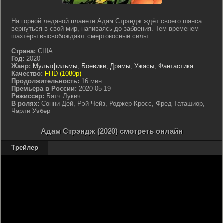
На горной ледяной планете Адам Стрэндж ждёт своего шанса
вернуться в свой мир, напиваясь до забвения. Тем временем
шахтёры высвобождают смертоносные силы.
Страна:
США
Год:
2020
Жанр:
Мультфильмы
,
Боевики
,
Драмы
,
Ужасы
,
Фантастика
Качество:
FHD (1080p)
Продолжительность:
16 мин.
Премьера в России:
2020-05-19
Режиссер:
Батч Лукич
В ролях:
Сонни Дей, Рэй Чейз, Роджер Кросс, Фред Таташиор,
Чарли Уэбер
Адам Стрэндж (2020) смотреть онлайн
Трейлер