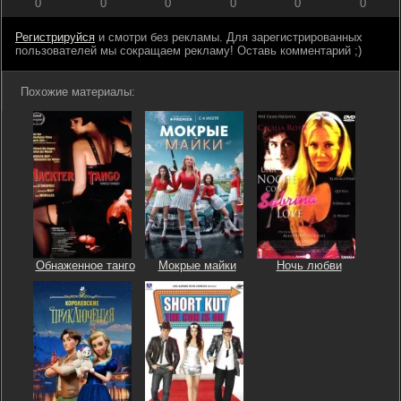
0
0
0
0
0
0
Регистрируйся
и смотри без рекламы. Для зарегистрированных
пользователей мы сокращаем рекламу! Оставь комментарий ;)
Похожие материалы:
Обнаженное танго
Мокрые майки
Ночь любви