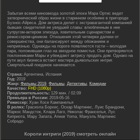
Забытая всеми кинозвезда золотой эпохи Мара Ортис ведет
затворнический образ жизни в старинном особняке в пригороде
Буэнос-Айреса. Дом актриса делит с экстравагантной компанией
бывших свидетелей ее увядшей славы: влюбленным в нее
супругом-актером эпизода, язвительным сценаристом и
режиссером-циником. Отношения этой четверки далеки от
совершенства, они балансируют между обожанием и
неприязнью. Однажды на пороге появляются гости – молодая
пара, положившая глаз на звездное поместье. Они притворяются
поклонниками Мары и убеждают актрису продать дом. Однако на
пути акул бизнеса встают мастера дьявольских интриг.
Смертельный поединок начинается.
Страна:
Аргентина, Испания
Год:
2019
Жанр:
Фильмы 2019
,
Фильмы
,
Детективы
,
Комедии
Качество:
FHD (1080p)
Продолжительность:
129 мин. / 02:09
Премьера в России:
2019-05-16
Режиссер:
Хуан Хосе Кампанелья
В ролях:
Грасиэла Борхес, Оскар Мартинес, Луис Брандони,
Маркос Мандсток, Клара Лаго, Николас Франселья, Лус
Киприота, Мару Запата, Anwar Yoma, Мануэль Мартинес
Собрадо
Короли интриги (2019) смотреть онлайн