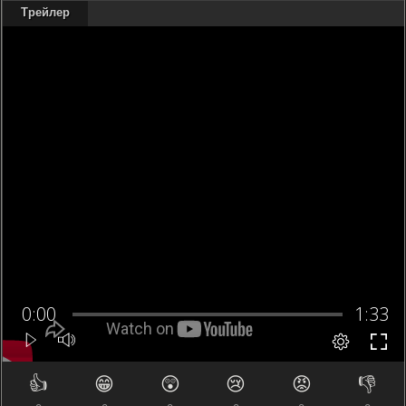
Трейлер
👍
😁
😲
😢
😡
👎