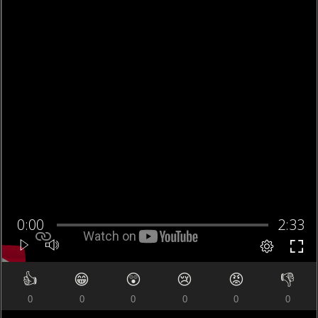
👍
😁
😲
😢
😡
👎
0
0
0
0
0
0