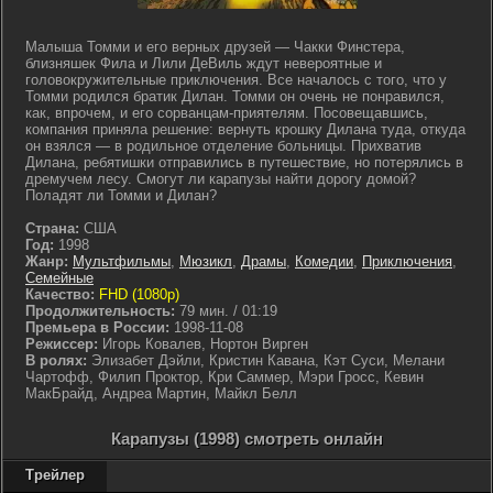
Малыша Томми и его верных друзей — Чакки Финстера,
близняшек Фила и Лили ДеВиль ждут невероятные и
головокружительные приключения. Все началось с того, что у
Томми родился братик Дилан. Томми он очень не понравился,
как, впрочем, и его сорванцам-приятелям. Посовещавшись,
компания приняла решение: вернуть крошку Дилана туда, откуда
он взялся — в родильное отделение больницы. Прихватив
Дилана, ребятишки отправились в путешествие, но потерялись в
дремучем лесу. Смогут ли карапузы найти дорогу домой?
Поладят ли Томми и Дилан?
Страна:
США
Год:
1998
Жанр:
Мультфильмы
,
Мюзикл
,
Драмы
,
Комедии
,
Приключения
,
Семейные
Качество:
FHD (1080p)
Продолжительность:
79 мин. / 01:19
Премьера в России:
1998-11-08
Режиссер:
Игорь Ковалев, Нортон Вирген
В ролях:
Элизабет Дэйли, Кристин Кавана, Кэт Суси, Мелани
Чартофф, Филип Проктор, Кри Саммер, Мэри Гросс, Кевин
МакБрайд, Андреа Мартин, Майкл Белл
Карапузы (1998) смотреть онлайн
Трейлер