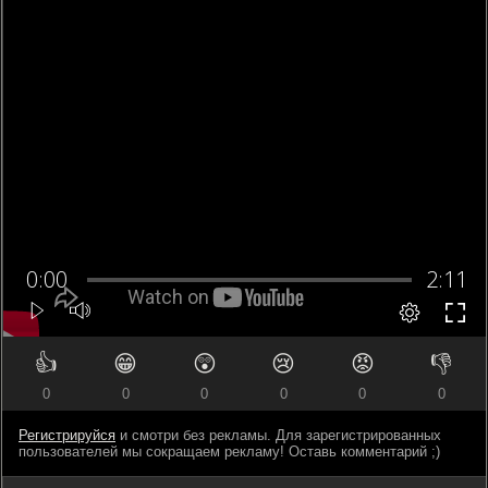
👍
😁
😲
😢
😡
👎
0
0
0
0
0
0
Регистрируйся
и смотри без рекламы. Для зарегистрированных
пользователей мы сокращаем рекламу! Оставь комментарий ;)