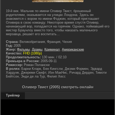
19-й век. Мальчик по имени Оливер Твист, брошенный
родителями, оказывается на улицах Лондона. Здесь он
знакомится с вором по имени Фэджин, который приглашает
Оливера в свою команду. Некоторое время спустя Оливер,
начинающий вор, попадается на горячем. Однако, поймавший его
мистер Браунлоу вместо того, чтобы наказать маленького
мерзавца, решает его воспитать…
Страна:
Великобритания, Франция, Чехия
Год:
2005
Жанр:
Фильмы
,
Драмы
,
Криминал
,
Американские
Качество:
FHD (1080p)
Продолжительность:
130 мин. / 02:10
Премьера в России:
2005-09-11
Режиссер:
Роман Полански
В ролях:
Барни Кларк, Бен Кингсли, Джэми Формен, Эдвард
Хардуик, Джереми Свифт, Иэн МакНис, Ричард Дерден, Тимоти
Бейтсон, Энди де ла Тур, Филип Хесс
Оливер Твист (2005) смотреть онлайн
Трейлер