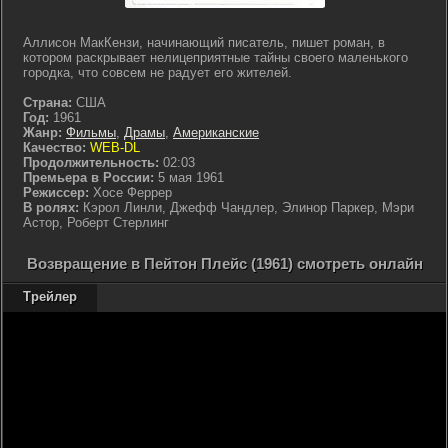
Аллисон МакКензи, начинающий писатель, пишет роман, в
котором раскрывает нелицеприятные тайны своего маленького
городка, что совсем не радует его жителей.
Страна:
США
Год:
1961
Жанр:
Фильмы
,
Драмы
,
Американские
Качество:
WEB-DL
Продолжительность:
02:03
Премьера в России:
5 мая 1961
Режиссер:
Хосе Феррер
В ролях:
Кэрол Линли, Джефф Чандлер, Элинор Паркер, Мэри
Астор, Роберт Стерлинг
Возвращение в Пейтон Плейс (1961) смотреть онлайн
Трейлер