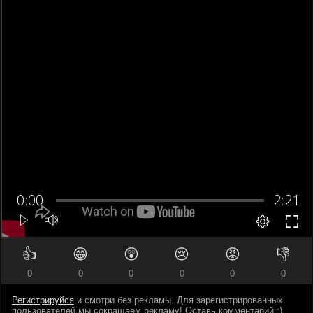
👍
😁
😲
😢
😡
👎
0
0
0
0
0
0
Регистрируйся
и смотри без рекламы. Для зарегистрированных
пользователей мы сокращаем рекламу! Оставь комментарий ;)