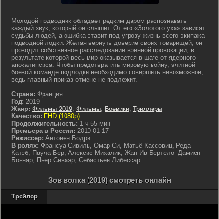
Молодой подводник обладает редким даром распознавать
каждый звук, который он слышит. От его «Золотого уха» зависят
судьбы людей, а ошибка ставит под угрозу жизнь всего экипажа
подводной лодки. Желая вернуть доверие своих товарищей, он
проводит собственное расследование военной провокации, в
результате которой весь мир оказывается в шаге от ядерного
апокалипсиса. Чтобы предотвратить мировую войну, элитной
боевой команде подлодки необходимо совершить невозможное,
ведь главный приказ отмене не подлежит.
Страна:
Франция
Год:
2019
Жанр:
Фильмы 2019
,
Фильмы
,
Боевики
,
Триллеры
Качество:
FHD (1080p)
Продолжительность:
1 ч 55 мин
Премьера в России:
2019-01-17
Режиссер:
Антонен Бодри
В ролях:
Франсуа Сивиль, Омар Си, Матьё Кассовиц, Реда
Катеб, Паула Бер, Алексис Михалик, Жан-Ив Бертело, Дамиен
Боннар, Пьер Севаэр, Себастьен Либессар
Зов волка (2019) смотреть онлайн
Трейлер