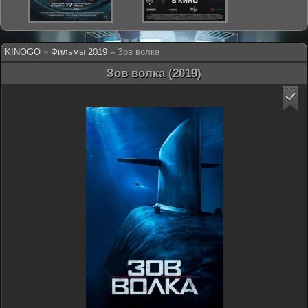
KINOGO
»
Фильмы 2019
» Зов волка
Зов волка (2019)