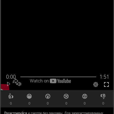
👍
😁
😲
😢
😡
👎
0
0
0
0
0
0
Регистрируйся
и смотри без рекламы. Для зарегистрированных