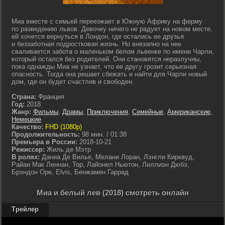
Миа вместе с семьей переезжает в Южную Африку на ферму
по разведению львов. Девочку ничего не радует на новом месте,
ей хочется вернуться в Лондон, где остались ее друзья
и беззаботная подростковая жизнь. Но внезапно на нее
сваливается забота о маленьком белом львенке по имени Чарли,
который остался без родителей. Они становятся неразлучны,
пока однажды Миа не узнает, что ее другу грозит серьезная
опасность. Тогда она решает сбежать и найти для Чарли новый
дом, где он будет счастлив и свободен.
Страна:
Франция
Год:
2018
Жанр:
Фильмы
,
Драмы
,
Приключения
,
Семейные
,
Американские
,
Немецкие
Качество:
FHD (1080p)
Продолжительность:
98 мин. / 01:38
Премьера в России:
2018-10-21
Режиссер:
Жиль де Мэтр
В ролях:
Даниа Де Вилье, Мелани Лоран, Лэнгли Кирквуд,
Райан Мак Леннан, Тор, Лайонел Ньютон, Лиллиэн Дюбэ,
Брэндон Оре, Elvis, Бенжамен Гаррад
Миа и белый лев (2018) смотреть онлайн
Трейлер