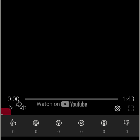
👍
😁
😲
😢
😡
👎
0
0
0
0
0
0