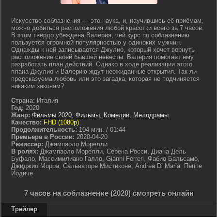
Искусство соблазнения — это наука, и, научившись её приёмам,
можно добиться расположения любой красотки всего за 7 часов.
В этом твёрдо убеждена Валерия, чей курс по соблазнению
пользуется огромной популярностью у одиноких мужчин.
Однажды к ней записывается Джулио, который хочет вернуть
расположение своей бывшей невесты. Валерия помогает ему
разработать план действий. Однако в ходе реализации этого
плана Джулио и Валерию ждут неожиданные открытия. Так ли
предсказуема любовь или это загадка, которая не подчиняется
никаким законам?
Страна:
Италия
Год:
2020
Жанр:
Фильмы 2020
,
Фильмы
,
Комедии
,
Мелодрамы
Качество:
FHD (1080p)
Продолжительность:
104 мин. / 01:44
Премьера в России:
2020-04-20
Режиссер:
Джампаоло Морелли
В ролях:
Джампаоло Морелли, Серена Росси, Диана Дель
Буфало, Массимилиано Галло, Gianni Ferreri, Фабио Бальсамо,
Джиджио Морра, Сальваторе Мистиконе, Andrea Di Maria, Пеппе
Йодиче
7 часов на соблазнение (2020) смотреть онлайн
Трейлер